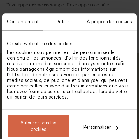
Enveloppe crème rectangle
Enveloppe rose pâle
Consentement
Détails
À propos des cookies
Voir toute la collection Enveloppe
Ce site web utilise des cookies.
Les cookies nous permettent de personnaliser le
contenu et les annonces, d'offrir des fonctionnalités
relatives aux médias sociaux et d'analyser notre trafic.
Abonnez-vous à la newsletter et restez
Nous partageons également des informations sur
informé. Petite surprise : bénéficiez de 5%
l'utilisation de notre site avec nos partenaires de
médias sociaux, de publicité et d'analyse, qui peuvent
de réduction.
combiner celles-ci avec d'autres informations que vous
Prénom
leur avez fournies ou qu'ils ont collectées lors de votre
utilisation de leurs services.
E-mail
Autoriser tous les
Personnaliser
cookies
S'abonner