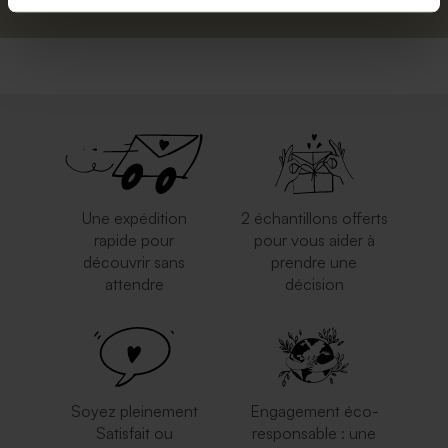
Une expédition
2 échantillons offerts
rapide pour
pour vous aider à
découvrir sans
prendre une
attendre
décision
Soyez pleinement
Engagement éco-
Satisfait ou
responsable : une