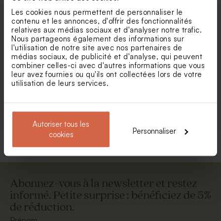
Les cookies nous permettent de personnaliser le
contenu et les annonces, d'offrir des fonctionnalités
relatives aux médias sociaux et d'analyser notre trafic.
Nous partageons également des informations sur
l'utilisation de notre site avec nos partenaires de
médias sociaux, de publicité et d'analyse, qui peuvent
combiner celles-ci avec d'autres informations que vous
leur avez fournies ou qu'ils ont collectées lors de votre
utilisation de leurs services.
Enveloppe naissance rouille
Enveloppe rose pâle
Autoriser tous les
Voir toute la collection Enveloppe
Personnaliser
cookies
Abonnez-vous à la newsletter et restez
informé. Petite surprise : bénéficiez de 5%
de réduction.
Prénom