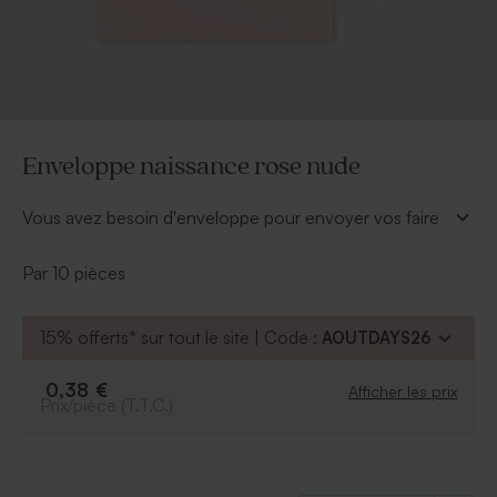
Enveloppe naissance rose nude
Vous avez besoin d'enveloppe pour envoyer vos faire
part de naissance, pensez à cette jolie enveloppe
naissance rose nude.
Par 10 pièces
Disponible à partir de 10 quantités.
15% offerts* sur tout le site | Code :
AOUTDAYS26
0,38 €
Afficher les prix
Prix/pièce (T.T.C.)