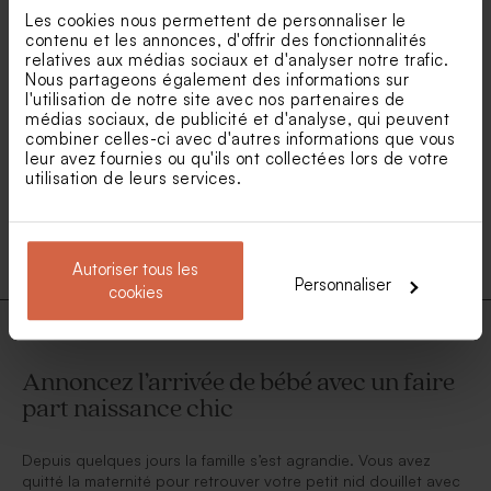
Les cookies nous permettent de personnaliser le
contenu et les annonces, d'offrir des fonctionnalités
Faire part naissance carré
Faire part naissance fleurs
relatives aux médias sociaux et d'analyser notre trafic.
photo et dorure
sauvages et dorure
Nous partageons également des informations sur
l'utilisation de notre site avec nos partenaires de
médias sociaux, de publicité et d'analyse, qui peuvent
combiner celles-ci avec d'autres informations que vous
1
2
3
4
5
6
leur avez fournies ou qu'ils ont collectées lors de votre
utilisation de leurs services.
Autoriser tous les
Personnaliser
cookies
Annoncez l’arrivée de bébé avec un faire
part naissance chic
Depuis quelques jours la famille s’est agrandie. Vous avez
quitté la maternité pour retrouver votre petit nid douillet avec