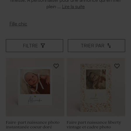
finesse. À personnaliser pour une annonce qui en met
Lire la suite
plein ...
Fille chic
FILTRE
TRIER PAR
Faire-part naissance photo
Faire part naissance liberty
instantanée coeur doré
vintage et cadre photo