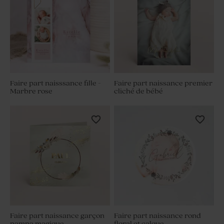
Faire part naisssance fille -
Faire part naissance premier
Marbre rose
cliché de bébé
Faire part naissance garçon
Faire part naissance rond
pampa magique
floral et calque