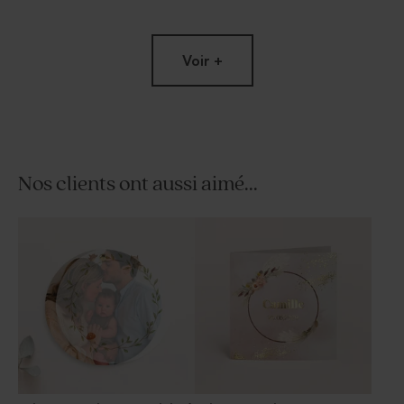
Voir +
Nos clients ont aussi aimé...
Pic à planter décoratif
Présentoir dragées baptême
baptême arc-en-ciel
en bois