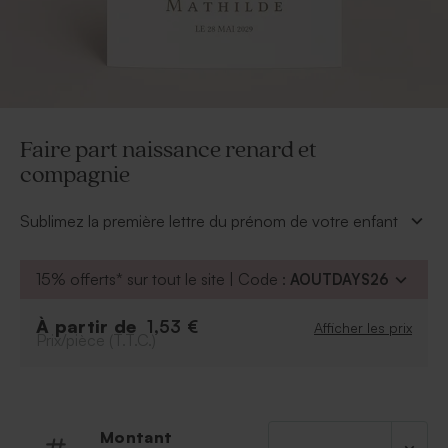
Faire part naissance renard et
compagnie
Sublimez la première lettre du prénom de votre enfant
avec ce faire part naissance renard et ses petits
copains de la forêt.
15% offerts* sur tout le site | Code :
AOUTDAYS26
À personnaliser :
Informations essentielles du faire part : Prénom
À partir de
1,53 €
Afficher les prix
Prix/pièce (T.T.C.)
de l'enfant, date de la naissance, texte du faire-
part.
Photo de l’enfant
Police
Couleur de la police
Montant