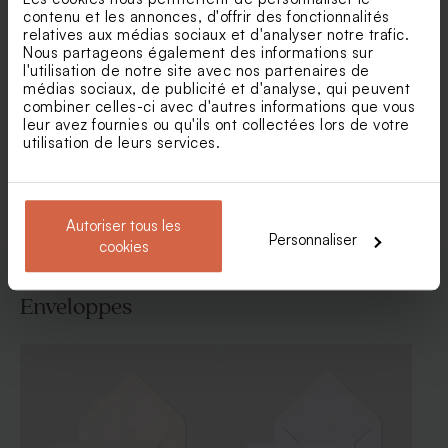
contenu et les annonces, d'offrir des fonctionnalités
relatives aux médias sociaux et d'analyser notre trafic.
Nous partageons également des informations sur
l'utilisation de notre site avec nos partenaires de
Faire part naissance marque
Faire-part naissance douce
médias sociaux, de publicité et d'analyse, qui peuvent
page animaux de la forêt
forêt
combiner celles-ci avec d'autres informations que vous
leur avez fournies ou qu'ils ont collectées lors de votre
utilisation de leurs services.
Voir toute la collection Faire-part naissance
Autoriser tous les
Personnaliser
cookies
Enveloppes