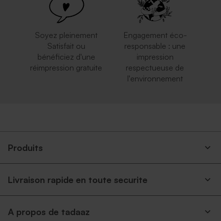
Soyez pleinement
Engagement éco-
Satisfait ou
responsable : une
bénéficiez d'une
impression
réimpression gratuite
respectueuse de
l'environnement
Enveloppe rectangle dorée
Enveloppe blanche
autocollante
Produits
Livraison rapide en toute securite
A propos de tadaaz
Enveloppe rouge
Enveloppe rectangulaire