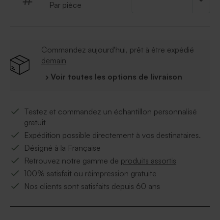
Ajouter le symbole de votre choix grâce à notre
Par pièce
outil de personnalisation.
À retenir :
Commandez aujourd'hui, prêt à être expédié
Qualité du papier : papier cartonné épais. Finition
demain
naturel.
Format :
11*17
› Voir toutes les options de livraison
Quantité minimum :
à partir de 10
Testez et commandez un échantillon personnalisé
gratuit
Expédition possible directement à vos destinataires.
Désigné à la Française
Retrouvez notre gamme de
produits assortis
100% satisfait ou réimpression gratuite
Nos clients sont satisfaits depuis 60 ans