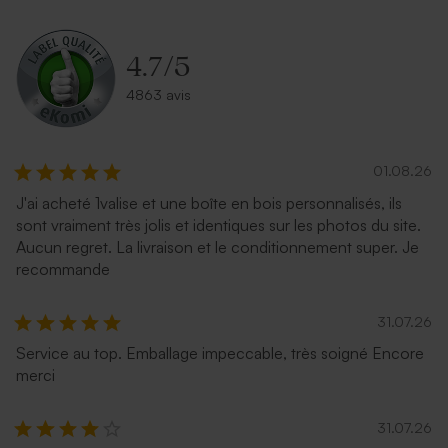
rectangulaire
argent
4.7
/
5
4863 avis
01.08.26
J'ai acheté 1valise et une boîte en bois personnalisés, ils
sont vraiment très jolis et identiques sur les photos du site.
Enveloppe bleu ciel
Enveloppe naissance
Aucun regret. La livraison et le conditionnement super. Je
rectangulaire
terracotta
recommande
31.07.26
Service au top. Emballage impeccable, très soigné Encore
merci
31.07.26