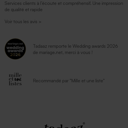
Services clients à l’écoute et compréhensif. Une impression
de qualité et rapide
Enveloppe naissance
Enveloppe naissance crème
lavande
autocollante
Voir tous les avis
>
Tadaaz remporte le Wedding awards 2026
de mariage.net, merci à vous !
Enveloppe naissance
Enveloppe naissance
Recommandé par "Mille et une liste"
émeraude
eucalyptus