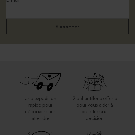
S'abonner
Enveloppe rose nude
Enveloppe naissance
mouchetée papier naturel
Une expédition
2 échantillons offerts
rapide pour
pour vous aider à
découvrir sans
prendre une
attendre
décision
Enveloppe naissance rouille
Enveloppe rose pâle