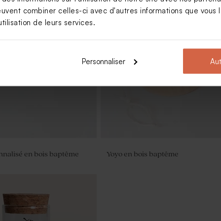
euvent combiner celles-ci avec d'autres informations que vous le
tilisation de leurs services.
n verre dépoli baptême
Fleurs séchées baptême - Botao
branco blanc
Personnaliser
Aut
nnalisé en bois baptême
Yoyo en bois baptême