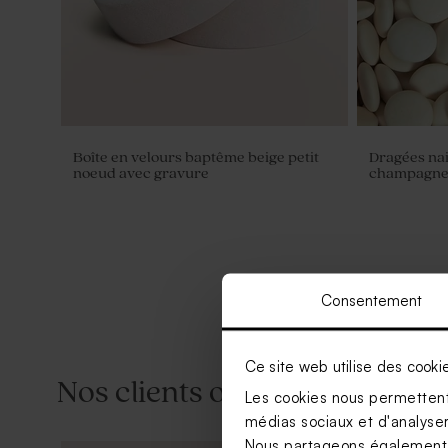
Boîte en velours baptême beige petit
Dragées nai
noeud avec gravure
champagne 1
Consentement
Ce site web utilise des cooki
Nos clients ont aussi aimé...
Les cookies nous permettent 
médias sociaux et d'analyser 
Nous partageons également de