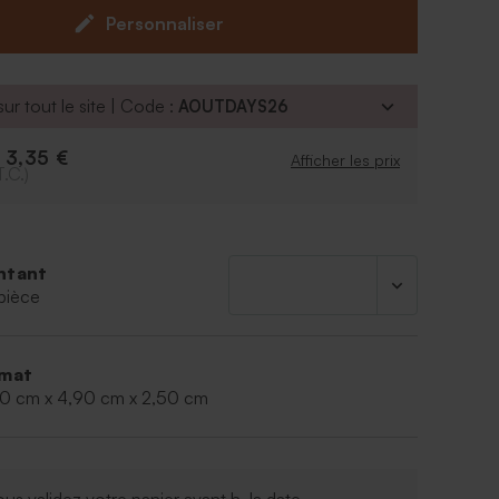
Personnaliser
posé de 28 pièces.
ur tout le site | Code :
AOUTDAYS26
3,35 €
e
Afficher les prix
T.C.)
ntant
pièce
mat
50 cm x 4,90 cm x 2,50 cm