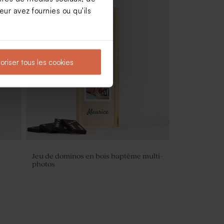
ur avez fournies ou qu'ils
oriser tous les cookies
Jeu de dominos en bois baptême multi-
photos