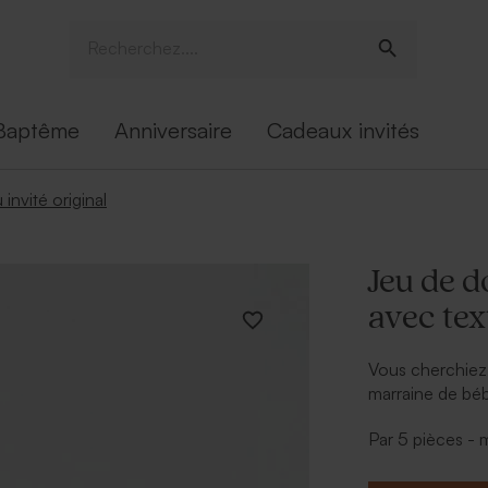
Baptême
Anniversaire
Cadeaux invités
invité original
Jeu de 
avec tex
Vous cherchiez 
marraine de bé
texte devrait le
Par 5 pièces -
le prénom de bé
baptême. Vous p