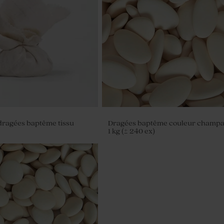
dragées baptême tissu
Dragées baptême couleur champ
1 kg (± 240 ex)