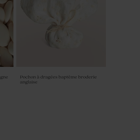
agne
Pochon à dragées baptême broderie
anglaise