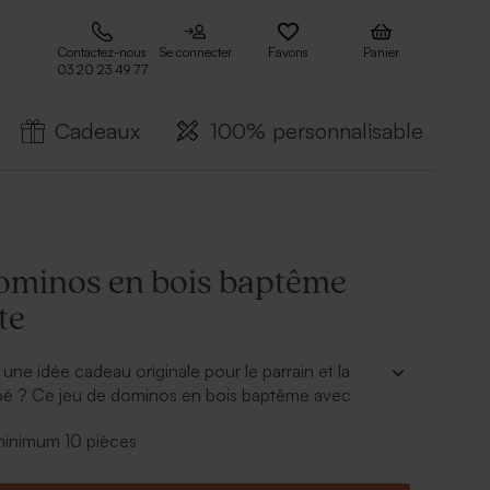
Contactez-nous
Se connecter
Favoris
Panier
03 20 23 49 77
Cadeaux
100% personnalisable
dominos en bois baptême
te
une idée cadeau originale pour le parrain et la
bé ? Ce jeu de dominos en bois baptême avec
s ravir. Dans notre outil de personnalisation ajoutez
 minimum 10 pièces
bé ainsi que sa date de naissance ou date de
ouvez aussi intégrer un symbole religieux ou