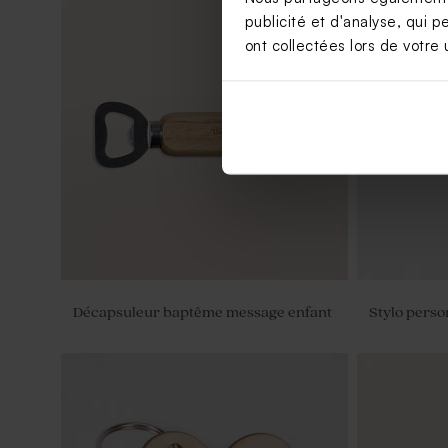
publicité et d'analyse, qui p
ont collectées lors de votre u
Contenant à dragées baptême rond
Petit pot e
velours sable
sable
Décapsuleur baptême message enfant
Stylo perso