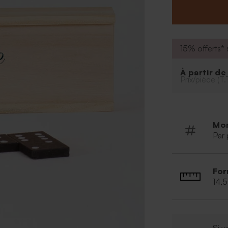
ludique.
Le jeu est com
15% offerts* s
À partir d
Prix/pièce (T.
Mo
Par 
For
14,