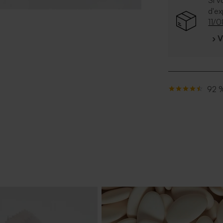
Si v
d'e
11/
› 
92 %