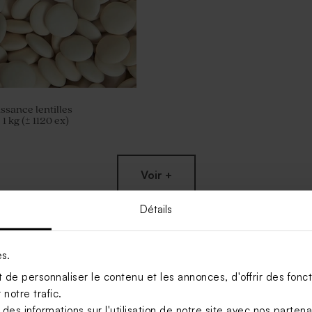
ssance lentilles
 kg (± 1120 ex)
Voir +
Détails
es.
de personnaliser le contenu et les annonces, d'offrir des foncti
notre trafic.
s informations sur l'utilisation de notre site avec nos parten