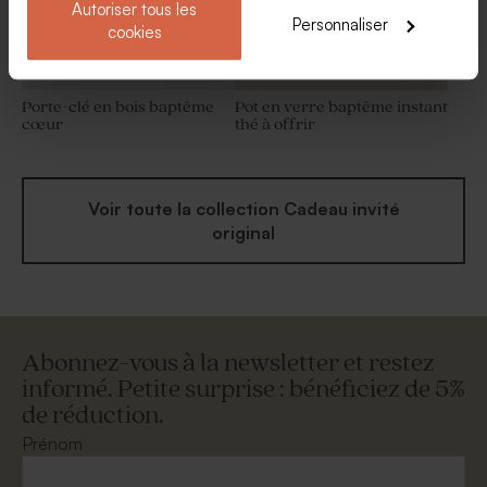
Autoriser tous les
Personnaliser
cookies
Porte-clé en bois baptême
Pot en verre baptême instant
cœur
thé à offrir
Voir toute la collection Cadeau invité
original
Abonnez-vous à la newsletter et restez
informé. Petite surprise : bénéficiez de 5%
de réduction.
Prénom