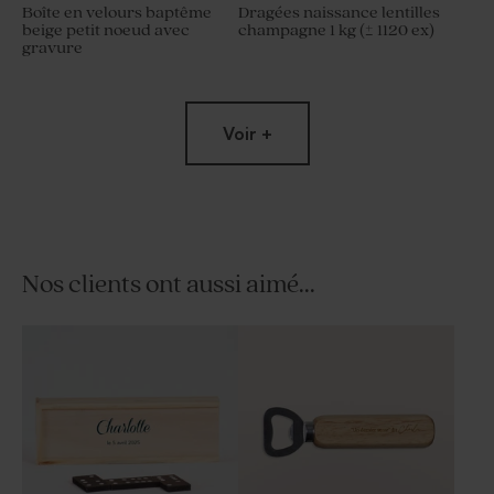
Boîte en velours baptême
Dragées naissance lentilles
beige petit noeud avec
champagne 1 kg (± 1120 ex)
gravure
Voir +
Nos clients ont aussi aimé...
Contenant à dragées
Petit pot en verre dépoli
baptême rond velours sable
baptême sable