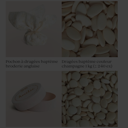
Pochon à dragées baptême
Dragées baptême couleur
broderie anglaise
champagne 1 kg (± 240 ex)