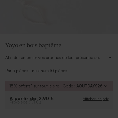
Yoyo en bois baptême
Afin de remercier vos proches de leur présence au
baptême de bébé, réservez-leur une jolie surprise.
Personnalisez ce yoyo en bois baptême avec le
Par 5 pièces - minimum 10 pièces
prénom de votre enfant et offrez-le à chacun d'eux.
L'originalité sera au rendez-vous, ils seront totalement
15% offerts* sur tout le site | Code :
AOUTDAYS26
conquis par votre cadeau invité baptême. Le texte est
gravé au laser pour une qualité parfaite.
À partir de
2,90 €
Afficher les prix
Prix/pièce (T.T.C.)