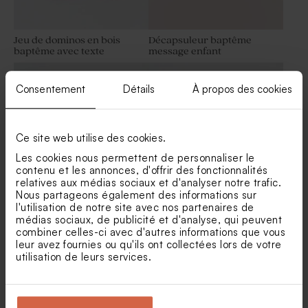
Jeu de dominos en bois
Décapsuleur baptême
baptême avec texte
message enfant
Fleurs séchées baptême -
Botao branco blanc
Consentement
Détails
À propos des cookies
Ce site web utilise des cookies.
Les cookies nous permettent de personnaliser le
contenu et les annonces, d'offrir des fonctionnalités
relatives aux médias sociaux et d'analyser notre trafic.
Nous partageons également des informations sur
l'utilisation de notre site avec nos partenaires de
Stylo personnalisé en bois
Jeu de dominos en bois
médias sociaux, de publicité et d'analyse, qui peuvent
baptême
baptême multi-photos
combiner celles-ci avec d'autres informations que vous
leur avez fournies ou qu'ils ont collectées lors de votre
utilisation de leurs services.