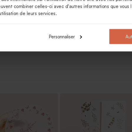
euvent combiner celles-ci avec d'autres informations que vous le
aptême animaux de la forêt
tilisation de leurs services.
Personnaliser
Aut
Voir +
 remerciement naissance
Bougie en verre baptême et liège
la forêt