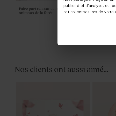
publicité et d'analyse, qui p
Faire part naissance marque page
Etiquette b
ont collectées lors de votre u
animaux de la forêt
Nos clients ont aussi aimé...
Stickers autocollant personnalisé
Faire part
baptême renard
animaux de 