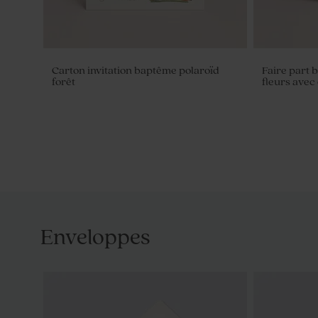
Carton invitation baptême polaroïd
Faire part 
forêt
fleurs avec
Enveloppes