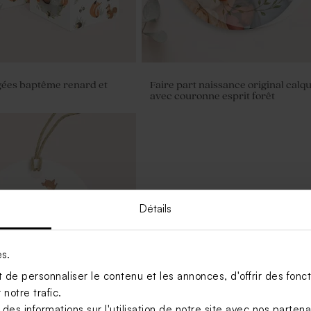
gées baptême renard et
Faire part naissance original calq
avec couronne esprit forêt
Détails
es.
de personnaliser le contenu et les annonces, d'offrir des foncti
notre trafic.
s informations sur l'utilisation de notre site avec nos parten