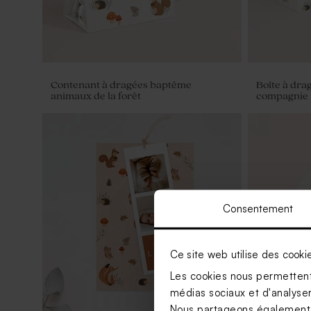
Contenant à dragées baptême
Boîte à dra
animaux de la forêt
compagnie
Consentement
Ce site web utilise des cooki
Les cookies nous permettent 
médias sociaux et d'analyser 
Nous partageons également de