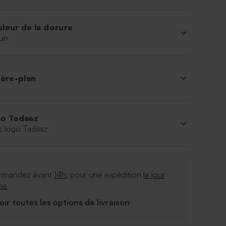
leur de la dorure
un
ière-plan
o Tadaaz
c logo Tadaaz
mandez avant
14h
, pour une expédition
le jour
me
Voir toutes les options de livraison