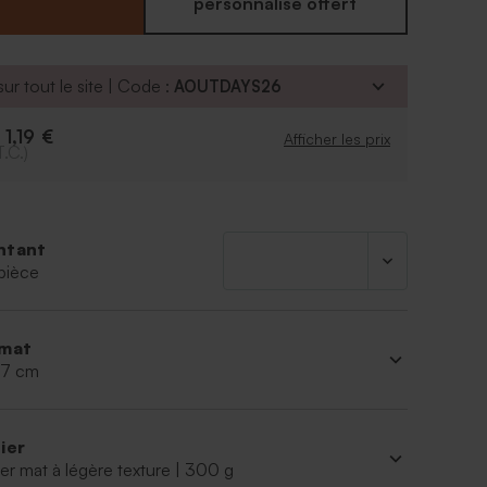
personnalisé offert
ur tout le site | Code :
AOUTDAYS26
1,19 €
e
Afficher les prix
T.C.)
ntant
pièce
mat
 17 cm
ier
er mat à légère texture | 300 g