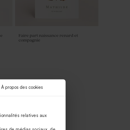
ue
Faire part naissance renard et
compagnie
À propos des cookies
onnalités relatives aux
aires de médias sociaux, de