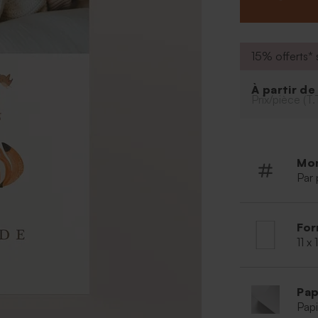
15% offerts* s
À partir d
Prix/pièce (T.
Mo
Par 
For
11 x
Pap
Papi