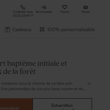
Contactez-nous
Se connecter
Favoris
Panier
03 20 23 49 77
Cadeaux
100% personnalisable
rt baptême initiale et
de la forêt
 tomberez sous le charme de ce faire-part
 Il se personnalise de son plus beau sourire et de
vitation au dos.
Échantillon
sonnaliser