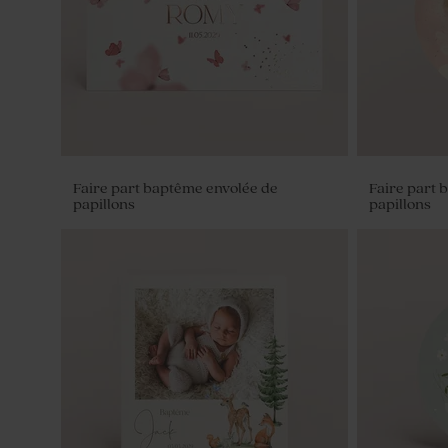
Faire part baptême envolée de
Faire part 
papillons
papillons
Fiole en verre baptême et prénom
Contenant 
baptême p