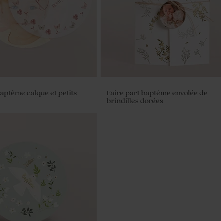
baptême calque et petits
Faire part baptême envolée de
brindilles dorées
à dragées transparent
rénom