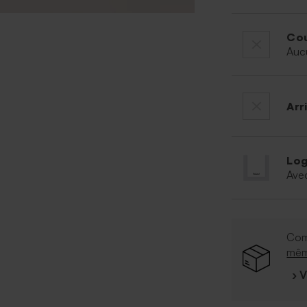
Cou
Auc
Arr
Log
Ave
Com
mê
› 