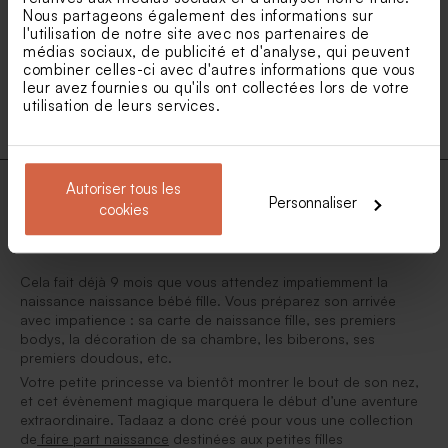
Nous partageons également des informations sur
1
2
3
4
5
l'utilisation de notre site avec nos partenaires de
médias sociaux, de publicité et d'analyse, qui peuvent
combiner celles-ci avec d'autres informations que vous
...
13
leur avez fournies ou qu'ils ont collectées lors de votre
utilisation de leurs services.
Autoriser tous les
Personnaliser
cookies
Faire-part de naissance pour fille
Cela fait déjà 9 mois que vous attendez impatiemment la
naissance naissance bébé fille. Vous préparez son arrivée
avec impatience : sa carte de naissance fille, ses premiers
bodys, la décoration de sa chambre, les biberons, ses
premiers doudous, etc.
Votre petite princesse va bientôt montrer le bout de son nez,
et cet évènement magique marquera le début d’une aventure
extraordinaire. Tadaaz a donc créé pour vous une collection
de
faire part naissance
destinées aux petites filles