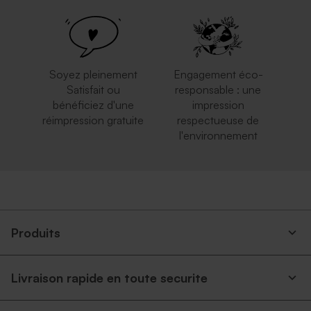
Enveloppe vert menthe
Superbe enveloppe carrée
rectangulaire (14 x 12,5 cm)
crème
Soyez pleinement
Engagement éco-
Satisfait ou
responsable : une
bénéficiez d'une
impression
réimpression gratuite
respectueuse de
l'environnement
Enveloppe bleu ciel
Enveloppe brune
Produits
Livraison rapide en toute securite