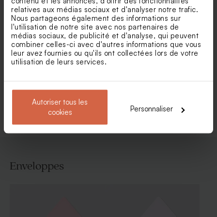
contenu et les annonces, d'offrir des fonctionnalités
relatives aux médias sociaux et d'analyser notre trafic.
Nous partageons également des informations sur
l'utilisation de notre site avec nos partenaires de
médias sociaux, de publicité et d'analyse, qui peuvent
combiner celles-ci avec d'autres informations que vous
Faire part naissance rond
Faire part naissance
leur avez fournies ou qu'ils ont collectées lors de votre
floral et calque
couronne automnale et bébé
utilisation de leurs services.
faon
Voir toute la collection Faire-part naissance
Autoriser tous les
Personnaliser
cookies
Enveloppes