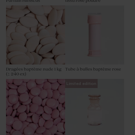
Parfum Hibiscus
tissu rose poudré
Dragées baptême nude 1 kg
Tube à bulles baptême rose
(± 240 ex)
Limited edition