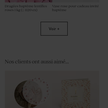
Dragées baptême lentilles
Vase rose pour cadeau invité
roses 1 kg (± 1120 ex)
baptême
Voir +
Nos clients ont aussi aimé...
Dragées rose bébé 1 kg (±
Pot en verre sel de bain rose
240 ex)
baptême