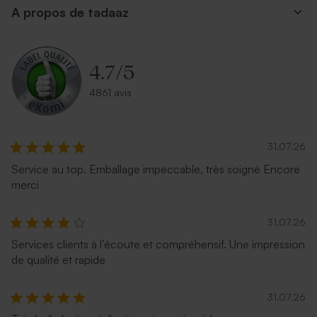
A propos de tadaaz
Petite enveloppe bleue
Enveloppe carrée argent
4.7
/
5
4861 avis
31.07.26
Service au top. Emballage impeccable, très soigné Encore
Enveloppe carrée rouge
Enveloppe naissance papier
merci
naturel mouchetée
31.07.26
Services clients à l’écoute et compréhensif. Une impression
de qualité et rapide
31.07.26