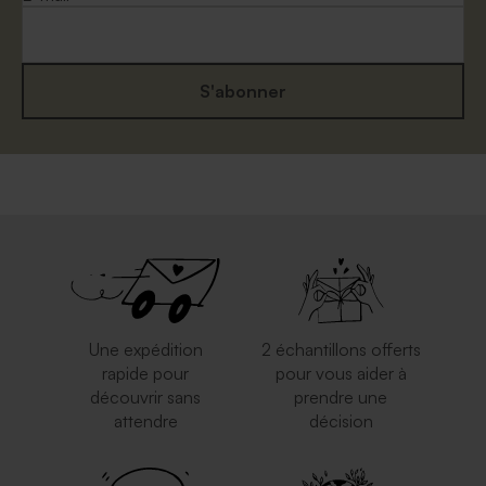
S'abonner
Grande enveloppe papier
Enveloppe naissance
kraft
eucalyptus
Une expédition
2 échantillons offerts
rapide pour
pour vous aider à
découvrir sans
prendre une
attendre
décision
Enveloppe à pois
Enveloppe vert menthe
rectangulaire (14 x 12,5 cm)