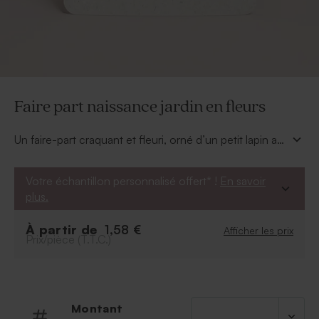
Faire part naissance jardin en fleurs
Un faire-part craquant et fleuri, orné d’un petit lapin au
cœur d’une couronne de fleurs délicates. Avec son
prénom manuscrit et son fond effet naturel, il célèbre
Votre échantillon personnalisé offert* !
En savoir
la naissance avec tendresse et poésie champêtre.
plus.
À partir de
1,58 €
Afficher les prix
Prix/pièce (T.T.C.)
Montant