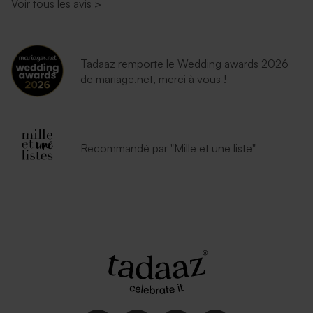
Voir tous les avis
>
Enveloppe brune
Enveloppe carrée rouge
Tadaaz remporte le Wedding awards 2026
de mariage.net, merci à vous !
Recommandé par "Mille et une liste"
Enveloppe naissance dorée
Enveloppe fuchsia tendance