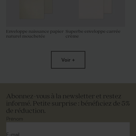
Enveloppe naissance papier
Superbe enveloppe carrée
naturel mouchetée
crème
Voir +
Abonnez-vous à la newsletter et restez
informé. Petite surprise : bénéficiez de 5%
de réduction.
Enveloppe naissance rouille
Enveloppe naissance
petit format
terracotta
Prénom
E-mail