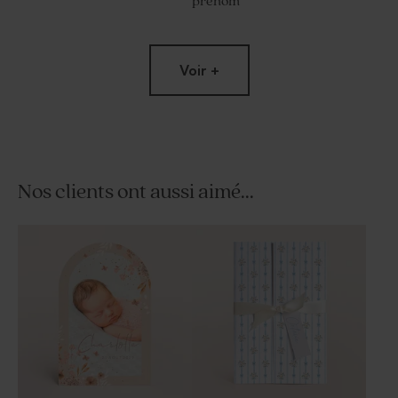
prénom
Voir +
Nos clients ont aussi aimé...
Contenant à dragées
Pot en verre baptême
transparent rond baptême
nervuré couvercle bois
petit coeur
gravure message