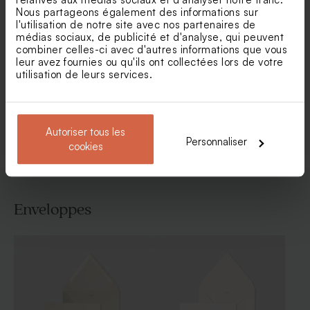
Nous partageons également des informations sur
l'utilisation de notre site avec nos partenaires de
médias sociaux, de publicité et d'analyse, qui peuvent
combiner celles-ci avec d'autres informations que vous
Faire part naissance marque
Faire part naissance plexi
leur avez fournies ou qu'ils ont collectées lors de votre
page animaux de la forêt
forêt et photo
utilisation de leurs services.
Voir toute la collection Faire-part naissance
Autoriser tous les
Personnaliser
cookies
Enveloppes