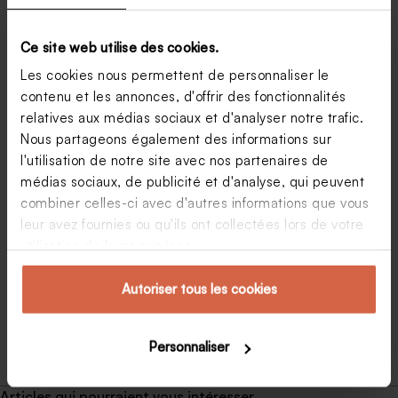
Ce site web utilise des cookies.
Les cookies nous permettent de personnaliser le
contenu et les annonces, d'offrir des fonctionnalités
relatives aux médias sociaux et d'analyser notre trafic.
Nous partageons également des informations sur
l'utilisation de notre site avec nos partenaires de
médias sociaux, de publicité et d'analyse, qui peuvent
30 ans, un cap de la vie à célébrer sans hésiter
combiner celles-ci avec d'autres informations que vous
leur avez fournies ou qu'ils ont collectées lors de votre
Fêtez vos 30 ans, pour voir les choses du bon côté
L’étape des 30 ans est souvent mal vécue pour
utilisation de leurs services.
plusieurs raisons. C’est la vie d’adulte qui commence
sérieusement, fini les soirées dit « étudiantes », vous
Autoriser tous les cookies
aviez encore une excuse lorsque…
Marion
23 septembre 2018
Personnaliser
Articles qui pourraient vous intéresser