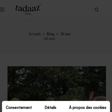
Passer
au
contenu
Accueil
Blog
30 ans
30 ans
Consentement
Détails
À propos des cookies