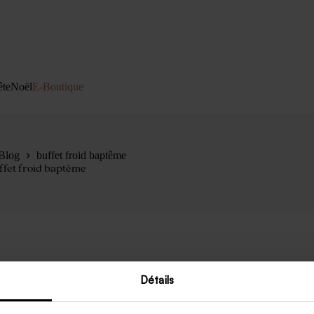
ête
Noël
E-Boutique
Blog
buffet froid baptême
ffet froid baptême
Détails