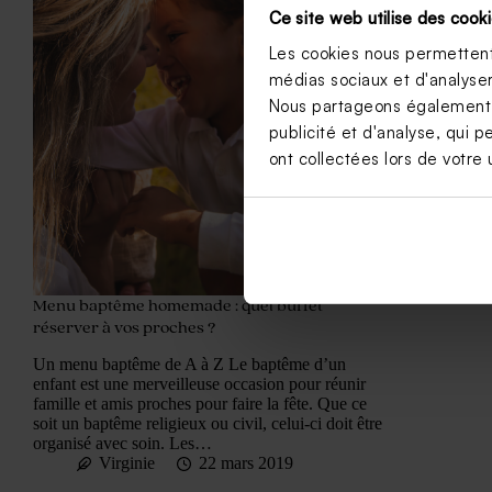
Ce site web utilise des cooki
Les cookies nous permettent 
médias sociaux et d'analyser 
Nous partageons également de
publicité et d'analyse, qui p
ont collectées lors de votre u
Menu baptême homemade : quel buffet
réserver à vos proches ?
Un menu baptême de A à Z Le baptême d’un
enfant est une merveilleuse occasion pour réunir
famille et amis proches pour faire la fête. Que ce
soit un baptême religieux ou civil, celui-ci doit être
organisé avec soin. Les…
Virginie
22 mars 2019