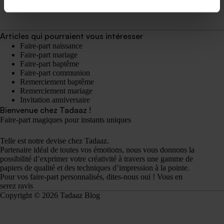
Articles qui pourraient vous intéresser
Faire-part naissance
Faire-part mariage
Faire-part baptême
Faire-part communion
Remerciement baptême
Remerciement mariage
Invitation anniversaire
Bienvenue chez Tadaaz !
Faire-part magiques pour instants uniques
Telle est notre devise chez Tadaaz.
Partenaire idéal de toutes vos émotions, nous vous donnons la
possibilité d’exprimer votre créativité à travers une gamme de
papiers de qualité et des techniques d’impression à la pointe.
Pour vos faire-part personnalisés, dites-nous oui ! Vous en
serez ravis
Copyright © 2026 Tadaaz Blog