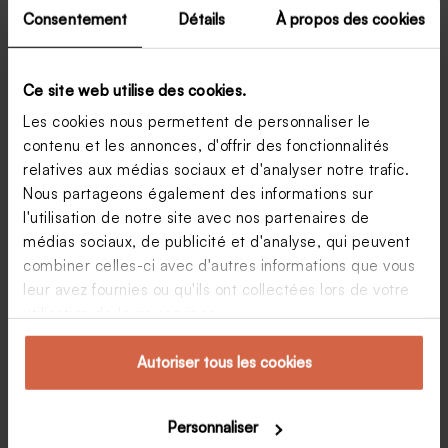
Consentement
Détails
À propos des cookies
Ce site web utilise des cookies.
Les cookies nous permettent de personnaliser le
contenu et les annonces, d'offrir des fonctionnalités
relatives aux médias sociaux et d'analyser notre trafic.
Nous partageons également des informations sur
l'utilisation de notre site avec nos partenaires de
Une carte remerciements mariage: idéale pour
médias sociaux, de publicité et d'analyse, qui peuvent
remercier vos convives !
combiner celles-ci avec d'autres informations que vous
Vous êtes encore sous le charme de votre fête de
leur avez fournies ou qu'ils ont collectées lors de votre
mariage ? Il est alors temps, avant de partir en
voyage de noces, de déballer tous les superbes
utilisation de leurs services.
cadeaux de mariage. Afin d’exprimer votre gratitude
pour la générosité, les pas de danse effrénés ou les
Autoriser tous les cookies
discours captivants des invités, il convient d’envoyer
une carte de remerciements. Découvrez comment
vous y prendre !
Sophie
16 septembre 2014
Personnaliser