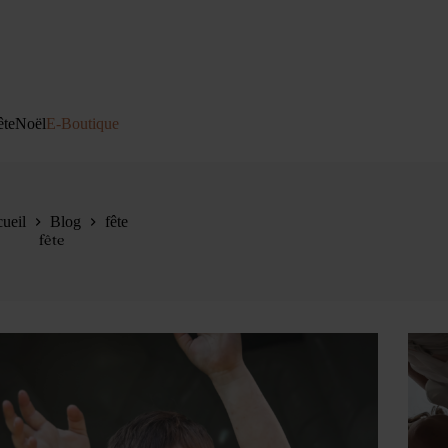
ête
Noël
E-Boutique
ueil
Blog
fête
fête