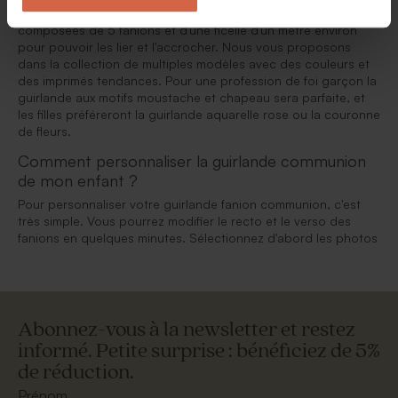
choisissant la couleur de votre choix. Nos guirlandes sont
composées de 5 fanions et d'une ficelle d'un mètre environ
pour pouvoir les lier et l'accrocher. Nous vous proposons
dans la collection de multiples modèles avec des couleurs et
des imprimés tendances. Pour une profession de foi garçon la
guirlande aux motifs moustache et chapeau sera parfaite, et
les filles préféreront la guirlande aquarelle rose ou la couronne
de fleurs.
Comment personnaliser la guirlande communion
de mon enfant ?
Pour personnaliser votre guirlande fanion communion, c'est
très simple. Vous pourrez modifier le recto et le verso des
fanions en quelques minutes. Sélectionnez d'abord les photos
Abonnez-vous à la newsletter et restez
informé. Petite surprise : bénéficiez de 5%
de réduction.
Prénom