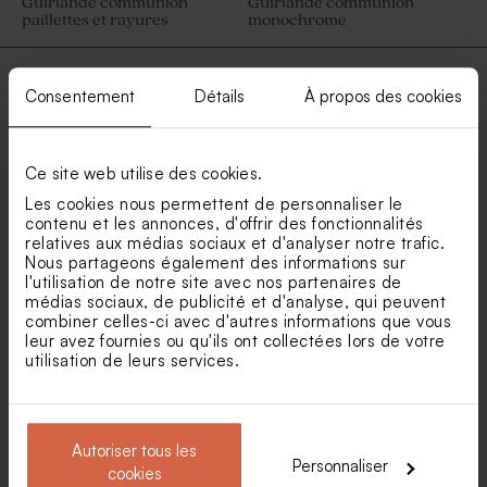
Guirlande communion
Guirlande communion
paillettes et rayures
monochrome
Consentement
Détails
À propos des cookies
Votre guirlande fanion personnalisée
communion
Ce site web utilise des cookies.
Les cookies nous permettent de personnaliser le
La guirlande fanion personnalisée pour sublimer la
contenu et les annonces, d'offrir des fonctionnalités
fête !
relatives aux médias sociaux et d'analyser notre trafic.
Nous partageons également des informations sur
La communion de votre enfant est une étape inoubliable dans
l'utilisation de notre site avec nos partenaires de
sa vie d'adolescent ! Il faut que cet événement soit mémorable
médias sociaux, de publicité et d'analyse, qui peuvent
pour lui mais aussi vos proches. La décoration communion a
combiner celles-ci avec d'autres informations que vous
tout son importance, et grâce à notre papeterie
leur avez fournies ou qu'ils ont collectées lors de votre
personnalisée vous allez pouvoir la réaliser sur-mesure. En
utilisation de leurs services.
plus de votre décoration de table communion composée de
vos
menus communion
, et vos
marque-place profession de
foi,
vous allez pouvoir accrocher des guirlandes communion
au mur.
Autoriser tous les
Les guirlandes fanion sont plutôt originales par leur format, et
Personnaliser
cookies
vous pourrez les harmoniser avec l'ensemble de votre déco en