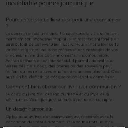
inoubliable pour ce jour unique
Pourquoi choisir un livre d'or pour une communion
?
La communion est un moment unique dans la vie d'un enfant,
marquant son engagement spirituel et rassemblant famille et
amis autour de cet événement sacré. Pour immortaliser cette
journée et garder une trace précieuse des messages de vos
proches, le livre d'or communion est un incontournable.
Véritable témoin de ce jour spécial, il permet aux invités de
laisser des mots doux, des prières ou des souvenirs pour
l'enfant qui les relira avec émotion des années plus tard. C'est
aussi un bel élément de
décoration pour votre communion.
Comment bien choisir son livre d'or communion ?
Le choix du livre d'or dépend du thème et du style de la
communion. Voici quelques critères à prendre en compte :
Un design harmonieux
Optez pour un livre d'or communion qui s'accorde avec la
décoration de votre événement. Que vous aimiez un style
épuré, fleuri ou orné de motifs religieux, il existe une multitude