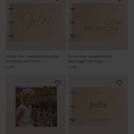
Livre d'or communion jolie
Livre d'or communion
écriture sur bois
message sur bois
51,95
51,95