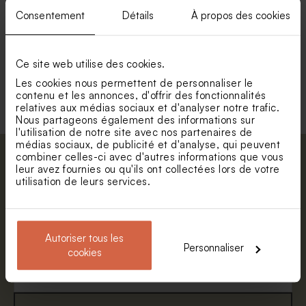
de modèles adaptés à votre ambiance.
Consentement
Détails
À propos des cookies
Une personnalisation unique
Chez Tadaaz, nous proposons des livres d'or
Ce site web utilise des cookies.
personnalisables. Ajoutez le prénom de votre enfant, la date
de la cérémonie et même une jolie illustration pour un souvenir
Les cookies nous permettent de personnaliser le
vraiment unique.
contenu et les annonces, d'offrir des fonctionnalités
relatives aux médias sociaux et d'analyser notre trafic.
Nous partageons également des informations sur
l'utilisation de notre site avec nos partenaires de
médias sociaux, de publicité et d'analyse, qui peuvent
combiner celles-ci avec d'autres informations que vous
Abonnez-vous à la newsletter et restez
leur avez fournies ou qu'ils ont collectées lors de votre
informé. Petite surprise : bénéficiez de 5%
utilisation de leurs services.
de réduction.
Prénom
Autoriser tous les
Personnaliser
E-mail
cookies