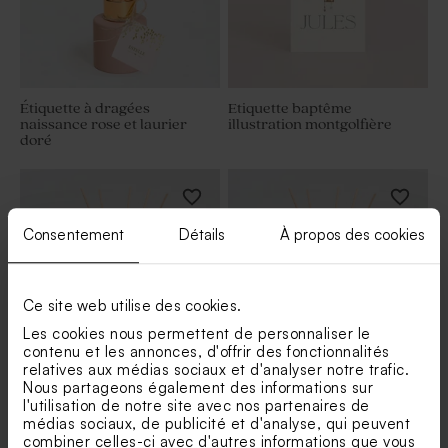
Étiquette à dragées
Etiquette baptême
naissance rose et laurier
illustration montgolfière
doré
Consentement
Détails
À propos des cookies
Ce site web utilise des cookies.
Les cookies nous permettent de personnaliser le
contenu et les annonces, d'offrir des fonctionnalités
relatives aux médias sociaux et d'analyser notre trafic.
Nous partageons également des informations sur
Étiquette à dragées
Étiquette à dragées initiale
l'utilisation de notre site avec nos partenaires de
naissance champs de fleurs
petite fille
aquarelle
médias sociaux, de publicité et d'analyse, qui peuvent
combiner celles-ci avec d'autres informations que vous