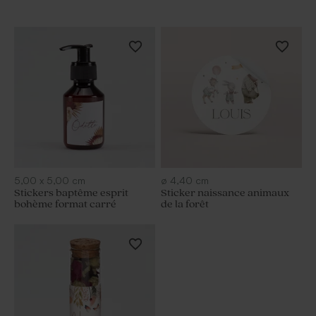
5,00
x
5,00
cm
ø
4,40
cm
Stickers baptême esprit
Sticker naissance animaux
bohème format carré
de la forêt