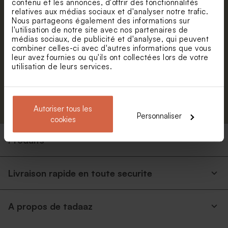
contenu et les annonces, d'offrir des fonctionnalités
de réduction.
relatives aux médias sociaux et d'analyser notre trafic.
Nous partageons également des informations sur
Prénom
l'utilisation de notre site avec nos partenaires de
médias sociaux, de publicité et d'analyse, qui peuvent
combiner celles-ci avec d'autres informations que vous
E-mail
leur avez fournies ou qu'ils ont collectées lors de votre
utilisation de leurs services.
S'abonner
Autoriser tous les
Personnaliser
cookies
Produits
Livraison rapide en toute securite
A propos de tadaaz