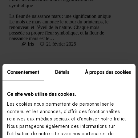
symbolique
La fleur de naissance mars : une signification unique
Le mois de mars annonce le retour du printemps, le
renouveau et l’éveil de la nature. Chaque mois
possède sa propre fleur symbolique, et la fleur de
naissance mars est le…
Iris
21 février 2025
Consentement
Détails
À propos des cookies
Ce site web utilise des cookies.
Les cookies nous permettent de personnaliser le
contenu et les annonces, d'offrir des fonctionnalités
relatives aux médias sociaux et d'analyser notre trafic.
Nous partageons également des informations sur
l'utilisation de notre site avec nos partenaires de