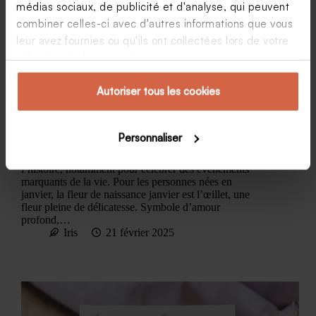
médias sociaux, de publicité et d'analyse, qui peuvent
combiner celles-ci avec d'autres informations que vous
leur avez fournies ou qu'ils ont collectées lors de votre
utilisation de leurs services.
Autoriser tous les cookies
Fleur de naissance janvier : signification et
symbolique
Personnaliser
Les fleurs ont toujours eu une place importante dans
l’histoire, notamment pour célébrer des événements
marquants de la vie. Pour les personnes nées en
janvier, la fleur de naissance janvier est l’œillet, une
fleur pleine de délicatesse. Symbole d’amour
profond,…
Iris
21 février 2025