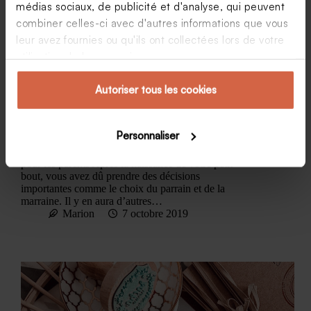
médias sociaux, de publicité et d'analyse, qui peuvent
combiner celles-ci avec d'autres informations que vous
leur avez fournies ou qu'ils ont collectées lors de votre
utilisation de leurs services.
Autoriser tous les cookies
Comment trouver la babysitter idéale pour votre
enfant ?
Personnaliser
Faire confiance à une babysitter : pas toujours simple
pour les parents Après la naissance de votre petit
bout, vous avez dû prendre des décisions
importantes comme le choix du parrain et de la
marraine. Il y en aura d’autres…
Marion
7 octobre 2019