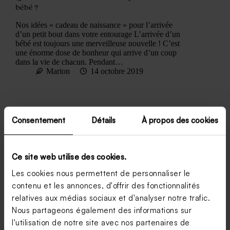
bébé ?
Nos idées « cadeau de naissance » pour l’arrivée
d’un petit bout dans votre entourage L’arrivée d’un
bébé est toujours une merveilleuse nouvelle ! C’est
une énorme dose de bonheur qui arrive d’un coup
dans la vie de chacun. Pendant…
Marion
14 octobre 2019
Consentement
Détails
À propos des cookies
Ce site web utilise des cookies.
Les cookies nous permettent de personnaliser le
contenu et les annonces, d'offrir des fonctionnalités
relatives aux médias sociaux et d'analyser notre trafic.
Nous partageons également des informations sur
l'utilisation de notre site avec nos partenaires de