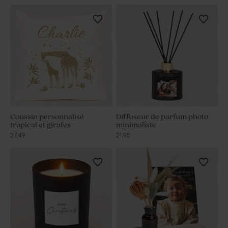
Coussin personnalisé
Diffuseur de parfum photo
tropical et girafes
minimaliste
27,49
21,95