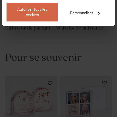
Autoriser tous les
Personnaliser
cookies
Diffuseur de parfum
Valisette de naissance
Pour se souvenir