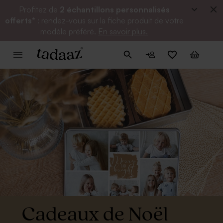
Profitez de
2 échantillons personnalisés
offerts*
: rendez-vous sur la fiche produit de votre
modèle préféré.
En savoir plus.
Cadeaux de Noël