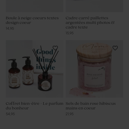
Boule à neige coeurs textes
Cadre carré paillettes
design coeur
argentées multi photos &
cadre texte
14,95
15,95
Coffret bien-être - Le parfum
Sels de bain rose hibiscus
du bonheur
mains en coeur
54,95
21,95