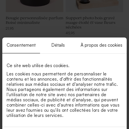
Bougie personnalisée parfum
Support photo bois gravé
Boisé minimaliste
nuage étoilé & vase fleurs
séchées
21,95
45,95
Consentement
Détails
À propos des cookies
Ce site web utilise des cookies.
Les cookies nous permettent de personnaliser le
contenu et les annonces, d'offrir des fonctionnalités
relatives aux médias sociaux et d'analyser notre trafic.
Nous partageons également des informations sur
l'utilisation de notre site avec nos partenaires de
médias sociaux, de publicité et d'analyse, qui peuvent
combiner celles-ci avec d'autres informations que vous
Support photo en bois
Bougie
leur avez fournies ou qu'ils ont collectées lors de votre
utilisation de leurs services.