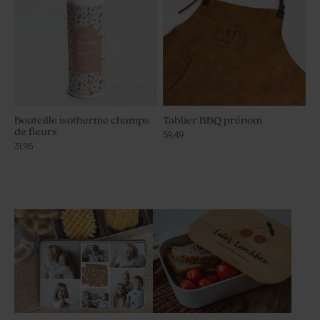
Bouteille isotherme champs
Tablier BBQ prénom
de fleurs
59,49
31,95