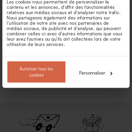
Les cookies nous permettent de personnaliser le
contenu et les annonces, d'offrir des fonctionnalités
Ajoutez des dragées.
relatives aux médias sociaux et d'analyser notre trafic.
Nous partageons également des informations sur
l'utilisation de notre site avec nos partenaires de
médias sociaux, de publicité et d'analyse, qui peuvent
Pour sublimer vos contenants,
combiner celles-ci avec d'autres informations que vous
garnissez-les de jolis dragées et
leur avez fournies ou qu'ils ont collectées lors de votre
utilisation de leurs services.
bonbons colorés.
Je découvre
Autoriser tous les
Personnaliser
cookies