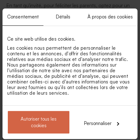
En tant qu'invité, pour féliciter les parents, optez pour un
texte chaleureux original.
Consentement
Détails
À propos des cookies
Ce site web utilise des cookies.
"Toutes nos félicitations pour le baptême de votre
Les cookies nous permettent de personnaliser le
petit trésor. Que cette journée soit le début d’une
contenu et les annonces, d'offrir des fonctionnalités
relatives aux médias sociaux et d'analyser notre trafic.
vie pleine de bonheur, de tendresse et de lumière."
Nous partageons également des informations sur
l'utilisation de notre site avec nos partenaires de
médias sociaux, de publicité et d'analyse, qui peuvent
"Félicitations pour ce moment si spécial dans la vie
combiner celles-ci avec d'autres informations que vous
de votre famille. Que cette belle célébration soit
leur avez fournies ou qu'ils ont collectées lors de votre
suivie de mille joies !"
utilisation de leurs services.
Autoriser tous les
Personnaliser
cookies
Texte faire part bapteme