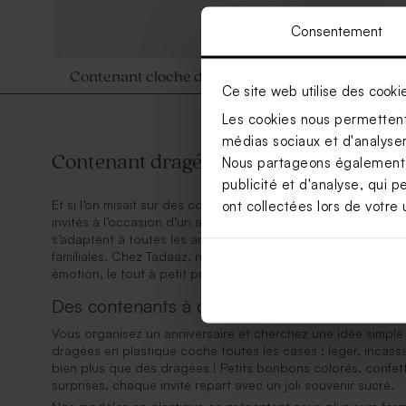
Consentement
Contenant cloche dorée fête
Ce site web utilise des cooki
Les cookies nous permettent 
médias sociaux et d'analyser 
Contenant dragées en plastique : l’optio
Nous partageons également de
publicité et d'analyse, qui p
Et si l’on misait sur des contenants à dragées en plastique po
ont collectées lors de votre u
invités à l’occasion d’un anniversaire ? Pratiques, économiques 
s’adaptent à toutes les ambiances festives, des goûters d’e
familiales. Chez Tadaaz, nos modèles à personnaliser vous p
émotion, le tout à petit prix.
Des contenants à dragées en plastique : le c
Vous organisez un anniversaire et cherchez une idée simple 
dragées en plastique coche toutes les cases : léger, incassabl
bien plus que des dragées ! Petits bonbons colorés, confett
surprises, chaque invité repart avec un joli souvenir sucré.