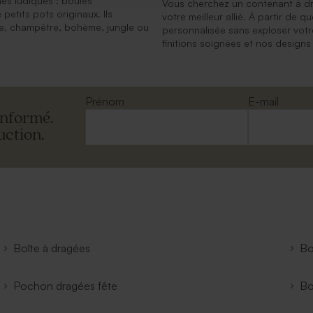
es ludiques : boules
Vous cherchez un contenant à dra
petits pots originaux. Ils
votre meilleur allié. À partir de 
ate, champêtre, bohème, jungle ou
personnalisée sans exploser votr
finitions soignées et nos designs 
Prénom
E-mail
informé.
uction.
Boîte à dragées
Bo
Pochon dragées fête
Bo