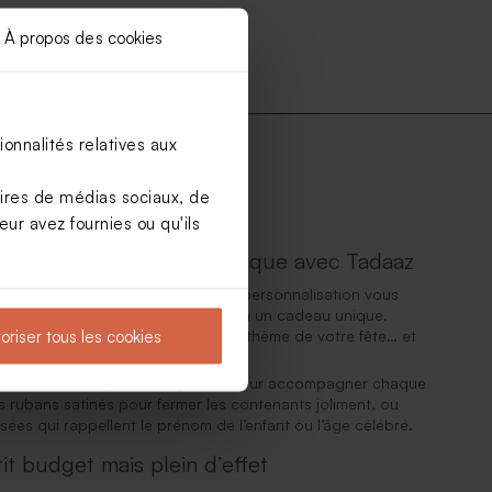
À propos des cookies
onnalités relatives aux
ue
aires de médias sociaux, de
ur avez fournies ou qu'ils
tenant à dragées en plastique avec Tadaaz
e. C’est pourquoi notre outil de personnalisation vous
 contenant dragées en plastique en un cadeau unique.
oriser tous les cookies
 photo, une étiquette assortie au thème de votre fête… et
ollections ludiques et élégantes pour accompagner chaque
es rubans satinés pour fermer les contenants joliment, ou
ées qui rappellent le prénom de l’enfant ou l’âge célébré.
it budget mais plein d’effet