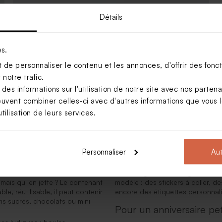
Détails
Contenant bonbons transparent rond fête
es.
de personnaliser le contenu et les annonces, d'offrir des foncti
notre trafic.
n idéale pour un anniversaire joyeux et pratiq
s informations sur l'utilisation de notre site avec nos parten
euvent combiner celles-ci avec d'autres informations que vous le
ur faire briller les yeux de vos
tilisation de leurs services.
Personnalisez votre con
et déclinables à l’infini, ils
nfants aux grandes célébrations
Chez Tadaaz, chaque détail compt
ermettent d’allier déco et
permet de transformer un simple
Personnaliser
Aut
Ajoutez un prénom, une date, une
le tour est joué !
hoix malin et festif
Nos designers ont imaginé des c
mais qui en jette ? Le contenant
modèle : des stickers à coller, d
e, réutilisable, il peut contenir
encore des étiquettes personnalis
is sucrés, chocolats ou mini
Pour un anniversaire pet