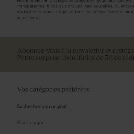
Nos modèles en plastique se présentent sous plusieurs form
transparentes, tubes cylindriques, mini bouteilles, ou encore 
s’adaptent à tous les âges et tous les thèmes : licorne, pir
super-héros.
Abonnez-vous à la newsletter et restez 
Petite surprise : bénéficiez de 5% de réd
Vos catégories préférées
Sachet bonbon original
Etui à dragées