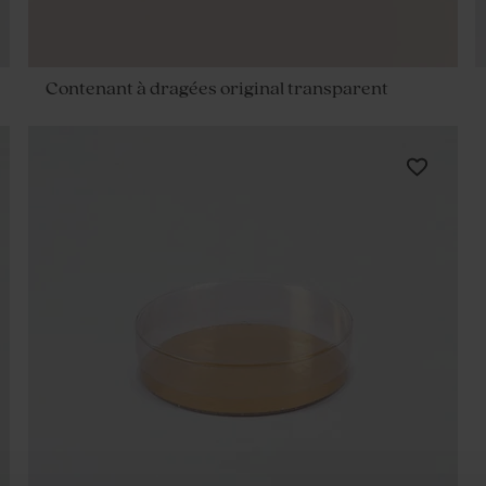
Contenant à dragées original transparent