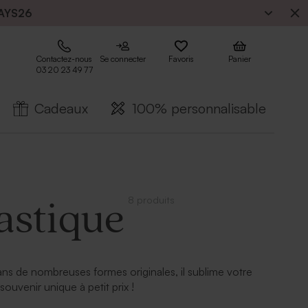
AYS26
Contactez-nous
Se connecter
Favoris
Panier
03 20 23 49 77
Cadeaux
100% personnalisable
8 produits
astique
dans de nombreuses formes originales, il sublime votre
ouvenir unique à petit prix !