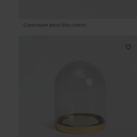
Contenant plexi fête cuivré