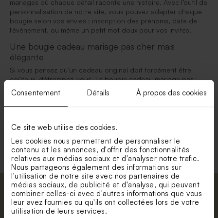
mariages où chaque détail raconte une histoire. Avec l’outil de
personnalisation de notre site, vous pouvez adapter chaque
bougie selon vos envies : inscription des prénoms, date de
l'événement, ou même un petit mot doux pour vos invités.
Une bougie cadeau mariage pas cher mais
élégante
Si vous pensez qu’un cadeau original doit forcément être
coûteux, détrompez-vous. La bougie cadeau mariage pas
cher est non seulement accessible, mais elle garde aussi tout
Consentement
Détails
À propos des cookies
son charme et son raffinement. Grâce à notre large gamme de
bougies personnalisées, vous pouvez trouver des modèles
élégants qui conviennent à votre budget, tout en offrant un
souvenir unique.
Ce site web utilise des cookies.
Les cookies nous permettent de personnaliser le
contenu et les annonces, d'offrir des fonctionnalités
relatives aux médias sociaux et d'analyser notre trafic.
Nous partageons également des informations sur
l'utilisation de notre site avec nos partenaires de
médias sociaux, de publicité et d'analyse, qui peuvent
Abonnez-vous à la newsletter et restez
combiner celles-ci avec d'autres informations que vous
leur avez fournies ou qu'ils ont collectées lors de votre
informé. Petite surprise : bénéficiez de 5%
utilisation de leurs services.
de réduction.