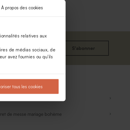
À propos des cookies
onnalités relatives aux
S'abonner
aires de médias sociaux, de
ur avez fournies ou qu'ils
oriser tous les cookies
vret de messe mariage bleu
vret de messe mariage bohème