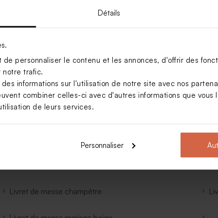
 célébration religieuse. Il guide
Détails
mariés, lectures, prières, chants
n ligne, vous pouvez facilement
es.
de personnaliser le contenu et les annonces, d'offrir des foncti
Prénom
E-mail
notre trafic.
informé.
s informations sur l'utilisation de notre site avec nos parten
uction.
euvent combiner celles-ci avec d'autres informations que vous le
tilisation de leurs services.
Personnaliser
Aut
Livret de messe mariage vert
Li
Livret de messe champêtre
Li
Livret de messe mariage beige