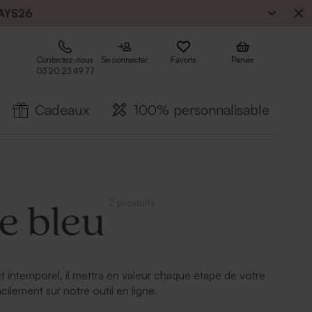
AYS26
Contactez-nous
Se connecter
Favoris
Panier
03 20 23 49 77
Cadeaux
100% personnalisable
2 produits
e bleu
 intemporel, il mettra en valeur chaque étape de votre
cilement sur notre outil en ligne.