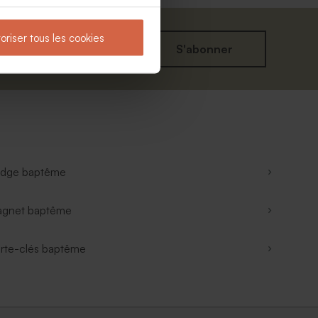
oriser tous les cookies
S'abonner
dge baptême
gnet baptême
rte-clés baptême