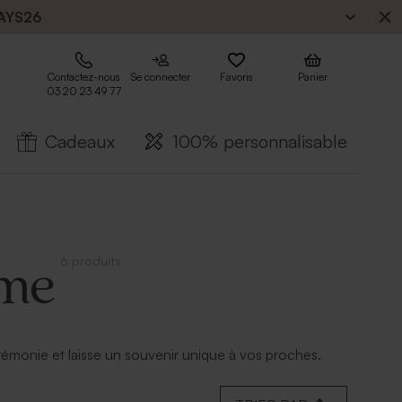
AYS26
Contactez-nous
Se connecter
Favoris
Panier
03 20 23 49 77
Cadeaux
100% personnalisable
6 produits
ême
érémonie et laisse un souvenir unique à vos proches.