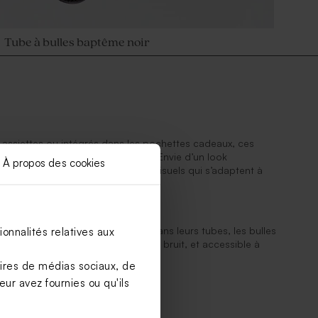
Tube à bulles baptême noir
s assiettes ou intégrés dans les pochettes cadeaux, ces
n élément de déco à part entière. Envie d’un look
À propos des cookies
e ? Nos designers ont créé des visuels qui s’adaptent à
 symbolique
e goûter, les invités soufflent dans leurs tubes, les bulles
onnalités relatives aux
magique. Une animation douce, sans bruit, et accessible à
aires de médias sociaux, de
ur avez fournies ou qu'ils