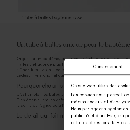
Tube à bulles baptême rose
Un tube à bulles unique pour le baptême
Organiser un baptême, c’est penser à chaque petit détail qui 
invités… et quoi de plus féerique que des bulles flottant da
Consentement
? Chez Tadaaz, on a ce qu’il vous faut : le tube à bulle bapt
cadeau invité original
qui fait toute la différence.
Pourquoi choisir un tube à bulle pour un 
Ce site web utilise des cooki
C’est simple : les bulles créent une ambiance légère, festive
Les cookies nous permettent 
Elles émerveillent les enfants, amusent les adultes, et app
médias sociaux et d'analyser 
la sortie de l’église ou à l’arrivée à la réception.
Nous partageons également de
Le détail qui fait mouche sur votre table d
publicité et d'analyse, qui p
ont collectées lors de votre u