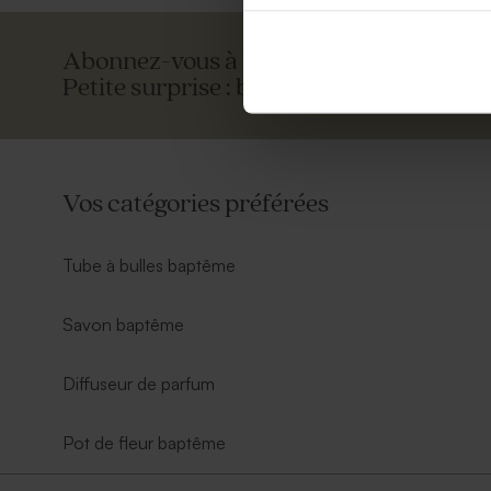
Abonnez-vous à la newsletter et restez 
Petite surprise : bénéficiez de 5% de réd
Vos catégories préférées
Tube à bulles baptême
Savon baptême
Diffuseur de parfum
Pot de fleur baptême