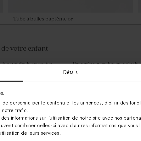
Tube à bulles baptême or
 de votre enfant
fera pétiller les yeux des
Disposés sur les tables, près de
ns l’air pendant ce moment unique
tubes à bulles deviennent aussi u
Détails
ême personnalisé, un petit
champêtre, romantique ou modern
chaque thème de baptême.
baptême ?
Une animation douce et
es.
, et tellement photogénique !
Au moment des photos ou pendant l
de personnaliser le contenu et les annonces, d'offrir des foncti
ortent une atmosphère joyeuse dès
s’envolent… et l’instant devient 
notre trafic.
tous, même aux plus petits.
s informations sur l'utilisation de notre site avec nos parten
e baptême
euvent combiner celles-ci avec d'autres informations que vous le
tilisation de leurs services.