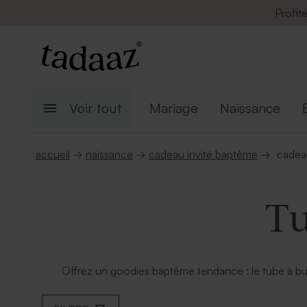
Profit
Voir tout
Mariage
Naissance
accueil
→
naissance
→
cadeau invité baptême
→
cadeau
Tu
Offrez un goodies baptême tendance : le tube à bull