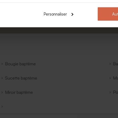
Prénom
E-mail
Personnaliser
Aut
informé.
uction.
Bougie baptême
Ba
Sucette baptême
Ma
Miroir baptême
Po