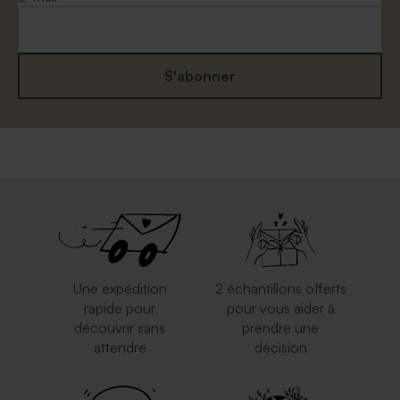
S'abonner
Enveloppe mariage papier
Enveloppe crème
recyclé moucheté
Une expédition
2 échantillons offerts
rapide pour
pour vous aider à
découvrir sans
prendre une
attendre
décision
Enveloppe papier kraft
Enveloppe longue crème
autocollante