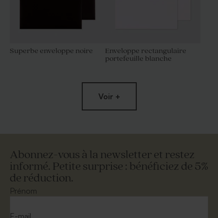
Superbe enveloppe noire
Enveloppe rectangulaire
portefeuille blanche
Voir +
Abonnez-vous à la newsletter et restez
informé. Petite surprise : bénéficiez de 5%
de réduction.
Enveloppe blanche
Enveloppe mariage longue
autocollante
eucalyptus
Prénom
E-mail