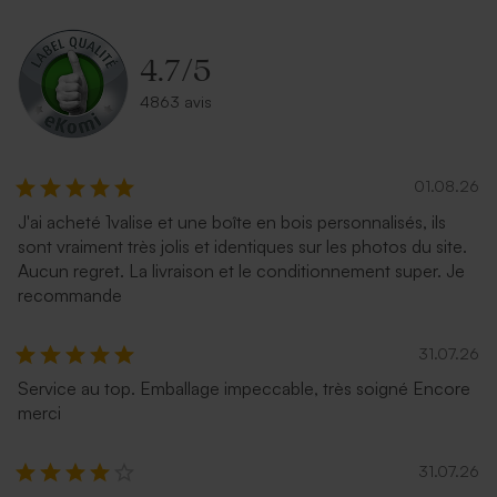
Enveloppe dorée rectangle
Enveloppe crème
4.7
/
5
4863 avis
01.08.26
J'ai acheté 1valise et une boîte en bois personnalisés, ils
sont vraiment très jolis et identiques sur les photos du site.
Enveloppe mariage longue
Enveloppe mariage
Aucun regret. La livraison et le conditionnement super. Je
rouille
rectangulaire bleu nuit
recommande
31.07.26
Service au top. Emballage impeccable, très soigné Encore
merci
31.07.26