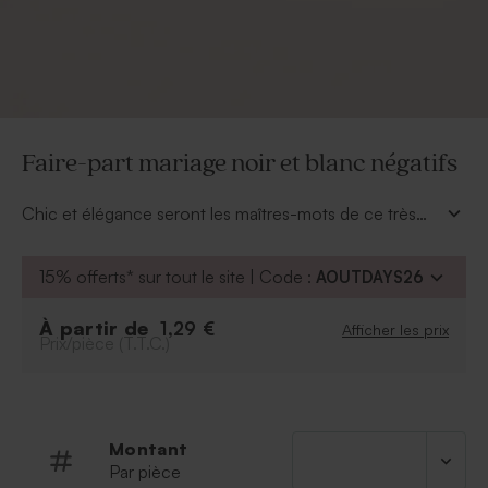
Faire-part mariage noir et blanc négatifs
Chic et élégance seront les maîtres-mots de ce très
beau
faire-part mariage noir et blanc négatifs
simple. Personnalisez-le de vos 3 plus belles photos et
15% offerts* sur tout le site | Code :
AOUTDAYS26
de vos prénoms sur le devant. Au dos, toutes les infos
de vos noces sur fond blanc seront du plus bel effet.
À partir de
1,29 €
Afficher les prix
N'hésitez pas à jouer avec les couleurs, polices de
Prix/pièce (T.T.C.)
caractère et mise en page pour donner votre touche
personnelle à votre invitation.
Montant
Par pièce