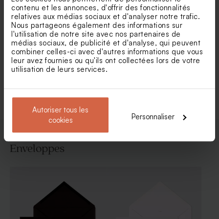
contenu et les annonces, d'offrir des fonctionnalités
relatives aux médias sociaux et d'analyser notre trafic.
Nous partageons également des informations sur
Faire part mariage ruban
Faire part mariage pochette
l'utilisation de notre site avec nos partenaires de
satin bouquet floral rose et
papier recyclé (et fleurs
médias sociaux, de publicité et d'analyse, qui peuvent
blanc
séchées*)
combiner celles-ci avec d'autres informations que vous
leur avez fournies ou qu'ils ont collectées lors de votre
utilisation de leurs services.
Voir toute la collection Faire-part mariage
Autoriser tous les
Personnaliser
cookies
Enveloppes