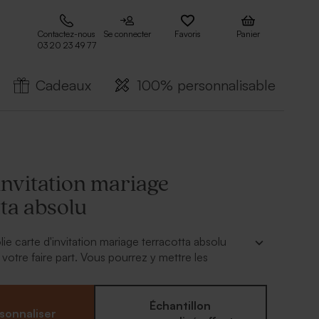
Contactez-nous
Se connecter
Favoris
Panier
03 20 23 49 77
Cadeaux
100% personnalisable
invitation mariage
ta absolu
lie carte d'invitation mariage terracotta absolu
votre faire part. Vous pourrez y mettre les
vin d'honneur ou de la réception. Glissez la petite
e enveloppe afin que vos convives l'aperçoivent
re. Dans notre outil en ligne, ajoutez votre texte
Échantillon
sonnaliser