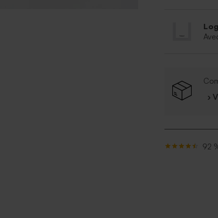
Log
Ave
Com
› 
92 %