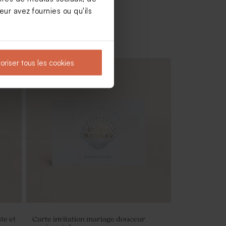
ur avez fournies ou qu'ils
oriser tous les cookies
Savon artisanal mariage senteur
Citron
te et
Carte invitation mariage douceur