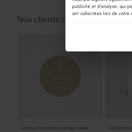
publicité et d'analyse, qui p
ont collectées lors de votre u
Nos clients ont aussi aimé...
Save the date mariage terracotta
Livret de m
absolu
absolu
Carton d'invitation mariage ronde
Carte invit