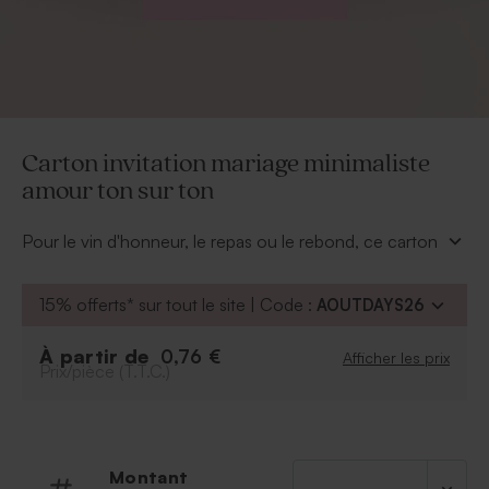
Carton invitation mariage minimaliste
amour ton sur ton
Pour le vin d'honneur, le repas ou le rebond, ce carton
d'invitation mariage saura accompagner votre faire-
part pour convier vos proches aux différents moments
15% offerts* sur tout le site | Code :
AOUTDAYS26
de votre union.
Grâce à notre outil de personnalisation, vous pourrez
À partir de
0,76 €
Afficher les prix
exprimer votre créativité et jouer avec les couleurs et
Prix/pièce (T.T.C.)
les polices d'écriture.
Montant