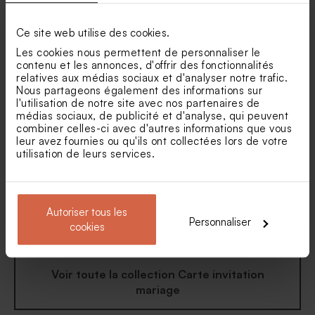
Carton réponse mariage
Carton d’invitation mariage
Ce site web utilise des cookies.
minimaliste et dorure
Amour pour toujours
Dragées mariage nude 1 kg (±
Savon artisanal mariage
Les cookies nous permettent de personnaliser le
240 ex)
rose clair - gravure prénoms
contenu et les annonces, d'offrir des fonctionnalités
- hibiscus
relatives aux médias sociaux et d'analyser notre trafic.
Nous partageons également des informations sur
l'utilisation de notre site avec nos partenaires de
médias sociaux, de publicité et d'analyse, qui peuvent
combiner celles-ci avec d'autres informations que vous
leur avez fournies ou qu'ils ont collectées lors de votre
utilisation de leurs services.
Carton invitation mariage
Carte invitation mariage
minimaliste chic et dorure
l'élégance minimaliste et
Autoriser tous les
dorure
Personnaliser
cookies
Voir toute la collection Carte invitation
mariage