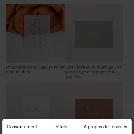
Save the date mariage
Marque place mariage
minimaliste amour ton sur
minimaliste amour ton sur
ton
ton
Programme mariage portrait
Carte invitation mariage aux
calque blanc
tons sauge et typographies
épurées
Sels de bain fleur d’hibiscus
Tube à bulles mariage rose
– mariage
Consentement
Détails
À propos des cookies