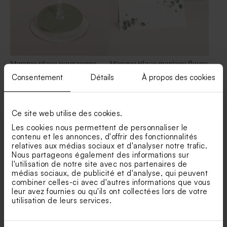
Marque place pour verre
Marque place mariage fleurs
mariage dorure chic
eucalyptus
Consentement
Détails
À propos des cookies
Faire part mariage papier
Faire part mariage calque et
épais paysage et photo
photo arrondie
arrondie
Papier
Ce site web utilise des cookies.
épais
Les cookies nous permettent de personnaliser le
contenu et les annonces, d'offrir des fonctionnalités
relatives aux médias sociaux et d'analyser notre trafic.
Nous partageons également des informations sur
l'utilisation de notre site avec nos partenaires de
médias sociaux, de publicité et d'analyse, qui peuvent
combiner celles-ci avec d'autres informations que vous
Marque place pour verre
Marque place mariage
leur avez fournies ou qu'ils ont collectées lors de votre
mariage élégant
minimaliste chic et dorure
utilisation de leurs services.
Faire part mariage un grand
Faire part mariage pochette
Oui papier épais
photo et prénoms sur calque