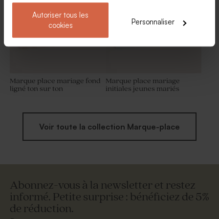
Autoriser tous les
Personnaliser
cookies
Marque place mariage fond
Marque place mariage
ligné ton sur ton
initiales jeunes mariés
Voir toute la collection Marque-place
Abonnez-vous à la newsletter et restez
informé. Petite surprise : bénéficiez de 5%
de réduction.