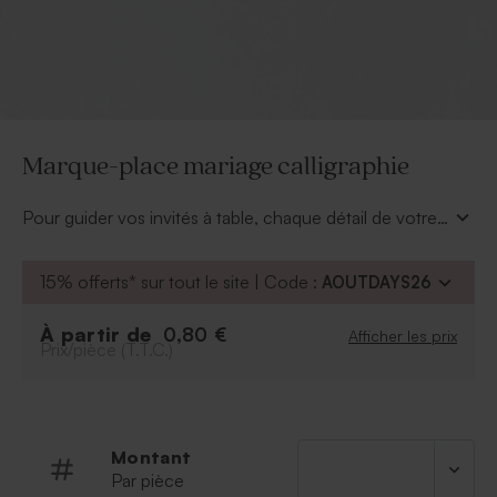
Marque-place mariage calligraphie
Pour guider vos invités à table, chaque détail de votre
décoration de table mariage a son importance. Pour
un univers mariage 100% minimaliste, le marque-place
15% offerts* sur tout le site | Code :
AOUTDAYS26
mariage calligraphie sera votre indispensable, il est
parfait pour votre thématique. Vous pourrez le
À partir de
0,80 €
Afficher les prix
personnaliser à votre image via l'outil de
Prix/pièce (T.T.C.)
personnalisation de Tadaaz.
À réception, il ne vous restera plus qu'à inscrire le
prénom de chaque invité avec une jolie écriture
manuscrite.
Montant
Par pièce