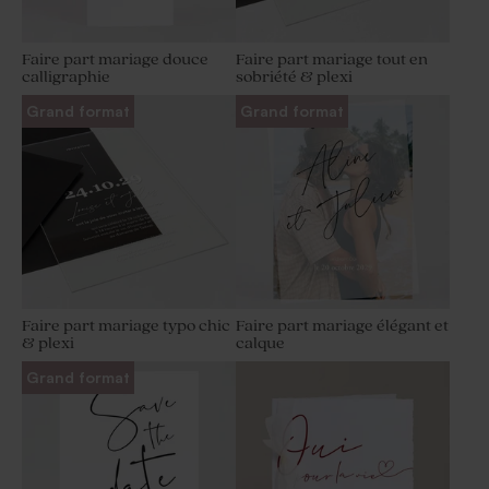
Faire part mariage douce
Faire part mariage tout en
calligraphie
sobriété & plexi
Grand format
Grand format
Faire part mariage typo chic
Faire part mariage élégant et
& plexi
calque
Grand format