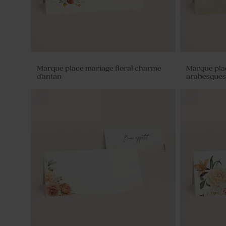
Marque place mariage floral charme
Marque pla
d'antan
arabesques
Rond de serviette avec dorure
Boite à dra