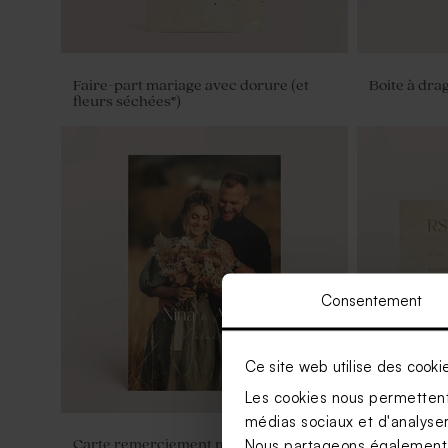
Faire-part mariage avec dorure (et
Boite à dra
fleurs séchées*)
Consentement
Ce site web utilise des cooki
Les cookies nous permettent 
médias sociaux et d'analyser 
Nous partageons également de
Carte remerciement mariage
Carton rép