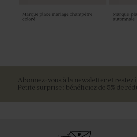
Marque place mariage champêtre
Marque-pla
coloré
automnale
Abonnez-vous à la newsletter et restez 
Petite surprise : bénéficiez de 5% de réd