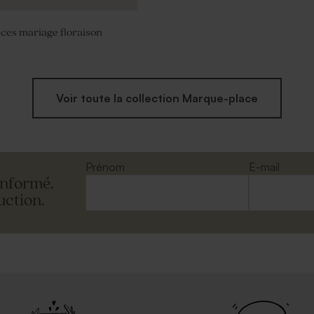
ces mariage floraison
Voir toute la collection Marque-place
Prénom
E-mail
informé.
uction.