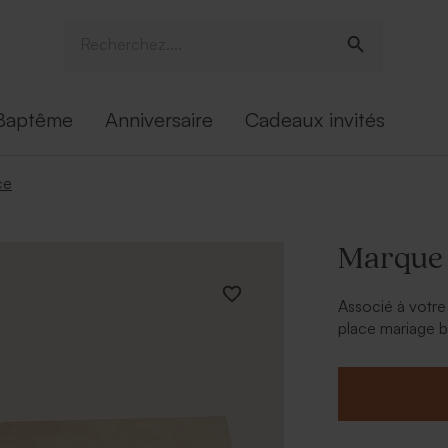
Baptême
Anniversaire
Cadeaux invités
ce
Marque 
Associé à votre
place mariage br
leur a été dédié
Grâce à notre o
prénoms ou un b
ajouter de votre