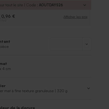
ur tout le site | Code :
AOUTDAYS26
0,96 €
e
Afficher les prix
T.C.)
ntant
pièce
mat
 x 4 cm
ier
er mat à fine texture granuleuse | 320 g
leur de la dorure