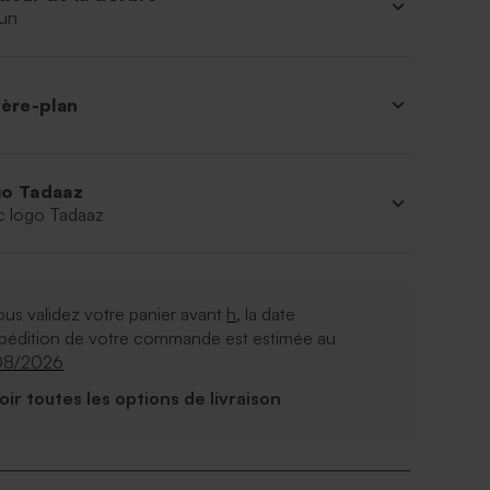
un
ière-plan
o Tadaaz
c logo Tadaaz
ous validez votre panier avant
h
, la date
xpédition de votre commande est estimée au
08/2026
Voir toutes les options de livraison