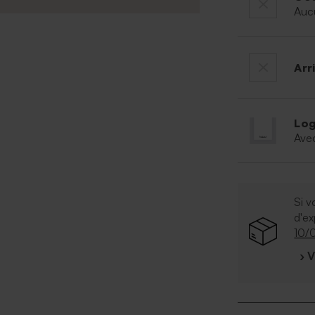
Auc
Arr
Log
Ave
Si v
d'e
10/
› 