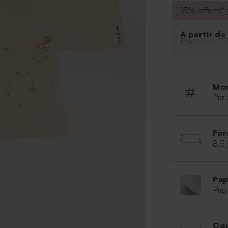
15% offerts* s
À partir d
Prix/pièce (T.
Mo
Par 
For
8,5
Pap
Papi
Cou