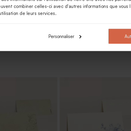
euvent combiner celles-ci avec d'autres informations que vous le
tilisation de leurs services.
Voir +
Personnaliser
Aut
ariage avec dorure
Save the date avec dorure