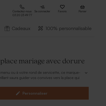
Contactez-nous
Se connecter
Favoris
Panier
03 20 23 49 77
Cadeaux
100% personnalisable
place mariage avec dorure
 menu ou à votre rond de servicette, ce marque-
illant saura guider vos convives vers la place qui
e.
util de personnalisation vous pourrez y ajouter vos
on appétit. Les prénoms de vos invités seront à
Personnaliser
 plus belle écriture.