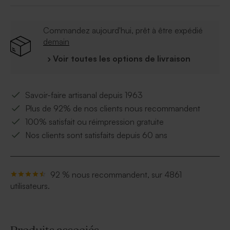
Peut contenir environ 12 dragées, 30
bonbons, 80 dragées lentilles.
Commandez aujourd'hui, prêt à être expédié
Dragées vendues séparément
demain
Ce contenant à dragées est vendu avec un
sachet transparent pour les dragées et une
› Voir toutes les options de livraison
attache parisienne blanche pour assembler
l'ensemble.
Savoir-faire artisanal depuis 1963
Plus de 92% de nos clients nous recommandent
100% satisfait ou réimpression gratuite
Nos clients sont satisfaits depuis 60 ans
92 % nous recommandent, sur 4861
utilisateurs.