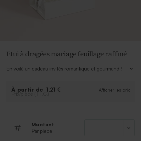
Etui à dragées mariage feuillage raffiné
En voilà un cadeau invités romantique et gourmand !
Cet étui à dragées mariage se personnalise de votre
plus beau sourire de jeunes mariés.
À partir de
À personnaliser
:
1,21 €
Afficher les prix
Prix/pièce (T.T.C.)
Photo et texte
Police et couleur de la police
Possibilité d'ajouter le symbole de votre choix
grâce à notre outil de personnalisation
Montant
Par pièce
À retenir
: