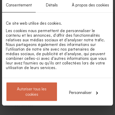
Consentement
Détails
À propos des cookies
Ce site web utilise des cookies.
Etui à dragées black and
Etui à dragées mariage
Les cookies nous permettent de personnaliser le
white
l'élégance minimaliste et
contenu et les annonces, d'offrir des fonctionnalités
dorure
relatives aux médias sociaux et d'analyser notre trafic.
Nous partageons également des informations sur
Nouveautés
l'utilisation de notre site avec nos partenaires de
médias sociaux, de publicité et d'analyse, qui peuvent
combiner celles-ci avec d'autres informations que vous
leur avez fournies ou qu'ils ont collectées lors de votre
utilisation de leurs services.
Autoriser tous les
Personnaliser
cookies
Etui à dragées mariage
Boite à dragées mariage
minimaliste terracota et
billet vers le bonheur
alliences dorées