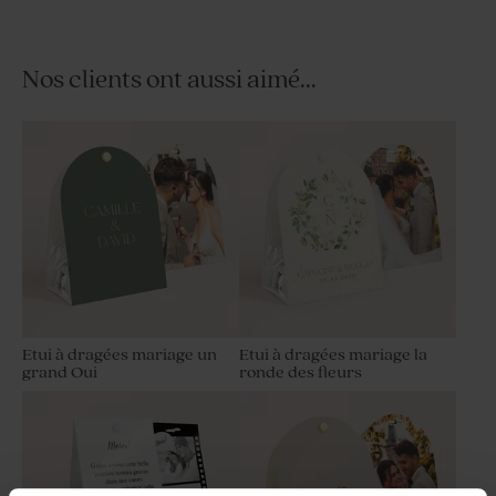
Nos clients ont aussi aimé...
Moulin à vent mariage beige
Moulin à vent mariage beige
et son crayon gris
et son crayon
personnalisable
Etui à dragées mariage un
Etui à dragées mariage la
grand Oui
ronde des fleurs