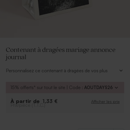
Contenant à dragées mariage annonce
journal
Personnalisez ce contenant à dragées de vos plus
jolies photos de jeunes mariés. Ce cadeau invité
gourmand s'offre pour le bonheur des petits et des
15% offerts* sur tout le site | Code :
AOUTDAYS26
grands.
À retenir :
À partir de
1,33 €
Afficher les prix
Prix/pièce (T.T.C.)
Peut contenir environ 12 dragées, 30 bonbons,
80 dragées lentilles
Dragées vendus séparément
Ce contenant à dragées est vendu avec un