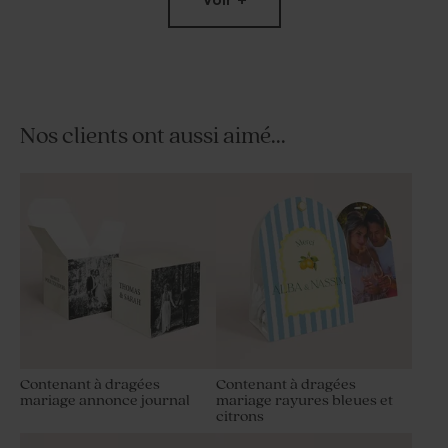
Nos clients ont aussi aimé...
Livret de messe mariage
Marque-place mariage
annonce journal
annonce journal
Contenant à dragées
Contenant à dragées
mariage annonce journal
mariage rayures bleues et
citrons
Rond de serviette mariage
Tube à bulles mariage
annonce journal