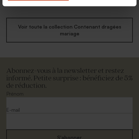
blanc
mariage chic et original
Voir toute la collection Contenant dragées
mariage
Abonnez-vous à la newsletter et restez
informé. Petite surprise : bénéficiez de 5%
de réduction.
Prénom
E-mail
S'abonner