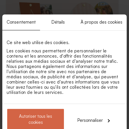
Consentement
Détails
À propos des cookies
Ce site web utilise des cookies.
Les cookies nous permettent de personnaliser le
contenu et les annonces, d'offrir des fonctionnalités
Contenant dragées mariage
Contenant à dragées
relatives aux médias sociaux et d'analyser notre trafic.
avec initiales
mariage jolies rayures
Nous partageons également des informations sur
l'utilisation de notre site avec nos partenaires de
médias sociaux, de publicité et d'analyse, qui peuvent
combiner celles-ci avec d'autres informations que vous
leur avez fournies ou qu'ils ont collectées lors de votre
utilisation de leurs services.
Autoriser tous les
Personnaliser
cookies
Pochon mariage en peluche
Contenant à dragées