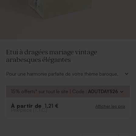
Etui à dragées mariage vintage
arabesques élégantes
Pour une harmonie parfaite de votre thème baroque,
choisissez cet étui à dragées mariage aux arabesques
élégantes. Il ne manque que vos prénoms et vos jolis
15% offerts* sur tout le site | Code :
AOUTDAYS26
sourires de jeunes mariés et voilà vos cadeaux invités
prêts à être distribués.
À partir de
1,21 €
Afficher les prix
À retenir :
Prix/pièce (T.T.C.)
Peut contenir environ 14 dragées, 30 bonbons,
50 dragées lentilles
Dragées vendus séparément