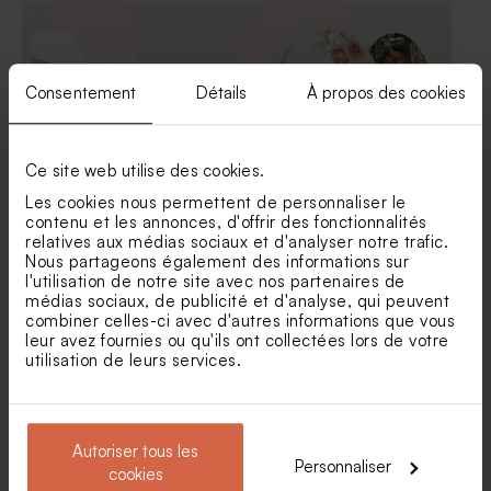
vintage arabesques
vintage arabesques
élégantes
élégantes
Consentement
Détails
À propos des cookies
Ce site web utilise des cookies.
Les cookies nous permettent de personnaliser le
contenu et les annonces, d'offrir des fonctionnalités
Boite à dragées mariage
Etui à dragées mariage fleuri
relatives aux médias sociaux et d'analyser notre trafic.
avec dorure
avec dorure
Nous partageons également des informations sur
Marque place mariage
Rond de serviette mariage
l'utilisation de notre site avec nos partenaires de
vintage arabesques
vintage arabesques
médias sociaux, de publicité et d'analyse, qui peuvent
élégantes
élégantes
combiner celles-ci avec d'autres informations que vous
leur avez fournies ou qu'ils ont collectées lors de votre
utilisation de leurs services.
Autoriser tous les
Personnaliser
cookies