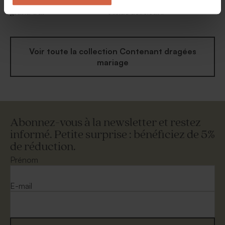
Etui à dragées mariage un
Etui à dragées mariage la
grand Oui
ronde des fleurs
Voir toute la collection Contenant dragées
mariage
Abonnez-vous à la newsletter et restez
informé. Petite surprise : bénéficiez de 5%
de réduction.
Prénom
E-mail