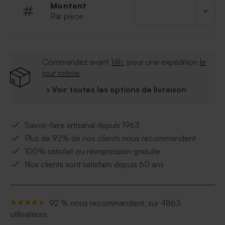
Ce contenant à dragées est vendu avec un
Montant
sachet transparent pour les dragées et une
Par pièce
attache parisienne pour assembler l'ensemble
Commandez avant
14h
, pour une expédition
le
jour même
› Voir toutes les options de livraison
Savoir-faire artisanal depuis 1963
Plus de 92% de nos clients nous recommandent
100% satisfait ou réimpression gratuite
Nos clients sont satisfaits depuis 60 ans
92 % nous recommandent, sur 4863
utilisateurs.