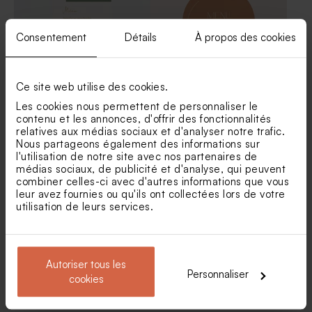
Consentement
Détails
À propos des cookies
Ce site web utilise des cookies.
Les cookies nous permettent de personnaliser le
contenu et les annonces, d'offrir des fonctionnalités
Carte menu mariage voyage
Menu mariage format haut
relatives aux médias sociaux et d'analyser notre trafic.
jungle
arrondi
Nous partageons également des informations sur
Save the date carte
Livret de messe mariage
l'utilisation de notre site avec nos partenaires de
d'embarquement
voyage
médias sociaux, de publicité et d'analyse, qui peuvent
combiner celles-ci avec d'autres informations que vous
leur avez fournies ou qu'ils ont collectées lors de votre
utilisation de leurs services.
Autoriser tous les
Personnaliser
cookies
Menu mariage moderne un
Menu mariage en plexiglas
grand Oui