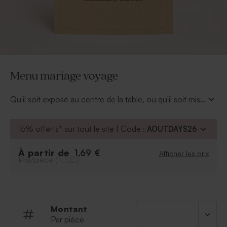
Menu mariage voyage
Qu'il soit exposé au centre de la table, ou qu'il soit mise
sur chaque assiette, votre menu mariage fait partie de
votre décoration de table. Il est donc à choisir en
15% offerts* sur tout le site | Code :
AOUTDAYS26
fonction de votre thème et à personnaliser de vos
délicieux mets.
À partir de
1,69 €
Afficher les prix
Prix/pièce (T.T.C.)
Montant
Par pièce