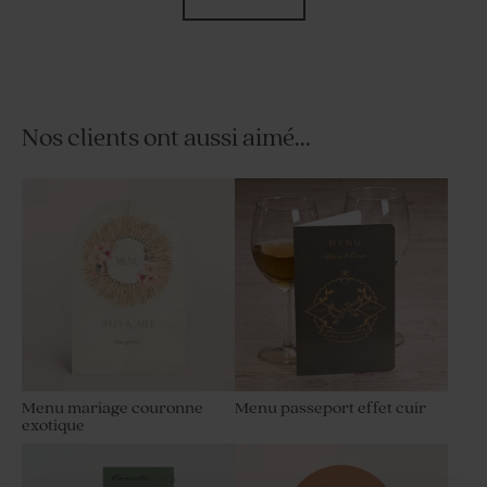
Nos clients ont aussi aimé...
Faire part mariage
Etui à dragées voyage
passeport voyage vers
l'amour
Menu mariage couronne
Menu passeport effet cuir
exotique
Carte de remerciement
Sticker mariage prénom
mariage voyage
voyage