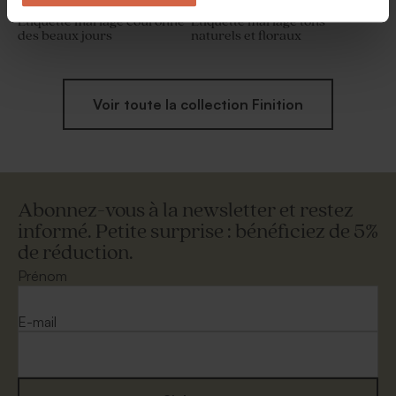
Etiquette mariage couronne
Etiquette mariage tons
des beaux jours
naturels et floraux
Voir toute la collection Finition
Abonnez-vous à la newsletter et restez
informé. Petite surprise : bénéficiez de 5%
de réduction.
Prénom
E-mail