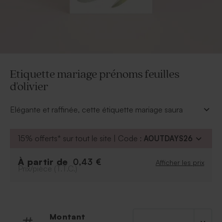
Etiquette mariage prénoms feuilles
d'olivier
Elégante et raffinée, cette étiquette mariage saura
habiller vos cadeaux invités de vos prénoms de jeunes
mariés.
15% offerts* sur tout le site | Code :
AOUTDAYS26
* Cordelette nature d'environ 50 cm livrée
À partir de
0,43 €
Afficher les prix
Prix/pièce (T.T.C.)
Montant