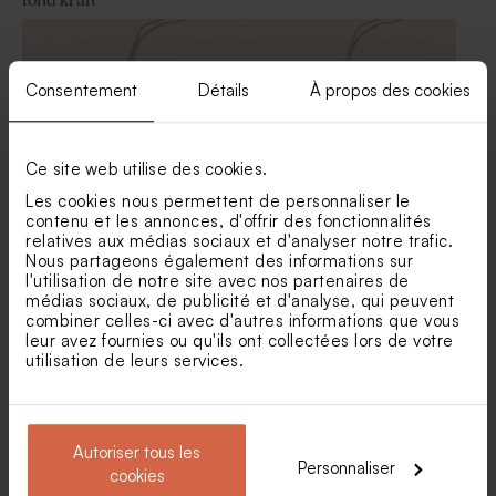
fond kraft
Carte remerciements
Sticker mariage feuilles
mariage feuilles d'olivier
d'oliviers
Consentement
Détails
À propos des cookies
Ce site web utilise des cookies.
Les cookies nous permettent de personnaliser le
contenu et les annonces, d'offrir des fonctionnalités
relatives aux médias sociaux et d'analyser notre trafic.
Etiquette prénoms mariage à
Etiquette prénoms mariage
Nous partageons également des informations sur
l'ombre des oliviers
champêtre
Save the date mariage
Save the date mariage
l'utilisation de notre site avec nos partenaires de
tendre feuillage
feuilles d'olivier
médias sociaux, de publicité et d'analyse, qui peuvent
combiner celles-ci avec d'autres informations que vous
leur avez fournies ou qu'ils ont collectées lors de votre
utilisation de leurs services.
Autoriser tous les
Personnaliser
cookies