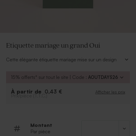
Etiquette mariage un grand Oui
Cette élégante étiquette mariage mise sur un design
minimaliste avec son fond vert sauge, une couleur
tendance et raffinée. Vos prénoms s’affichent en
15% offerts* sur tout le site | Code :
AOUTDAYS26
typographie fine et moderne pour une finition tout en
sobriété.
À partir de
0,43 €
Afficher les prix
* Cordelette nature d'environ 50 cm livrée
Prix/pièce (T.T.C.)
Montant
Par pièce