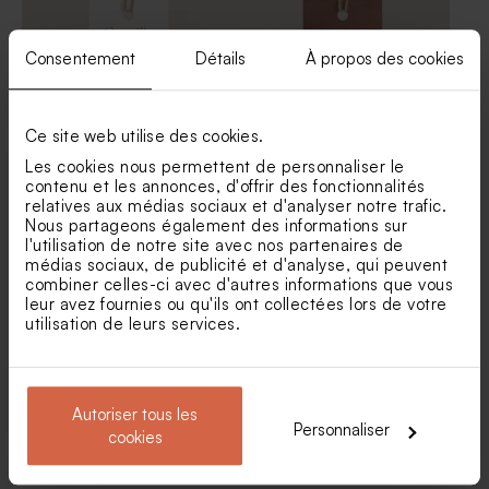
Consentement
Détails
À propos des cookies
Ce site web utilise des cookies.
Les cookies nous permettent de personnaliser le
contenu et les annonces, d'offrir des fonctionnalités
Étiquette savon artisanal
Etiquette mariage terracotta
relatives aux médias sociaux et d'analyser notre trafic.
pampa
et dorure
Savon mariage arche vert
Tube à bulles mariage vert
Nous partageons également des informations sur
Nouveautés
sauge - senteur Thé Chai
eucalyptus
l'utilisation de notre site avec nos partenaires de
médias sociaux, de publicité et d'analyse, qui peuvent
combiner celles-ci avec d'autres informations que vous
leur avez fournies ou qu'ils ont collectées lors de votre
utilisation de leurs services.
Autoriser tous les
Personnaliser
cookies
Etiquette mariage billet vers
Étiquette mariage prénoms
le bonheur
dorés