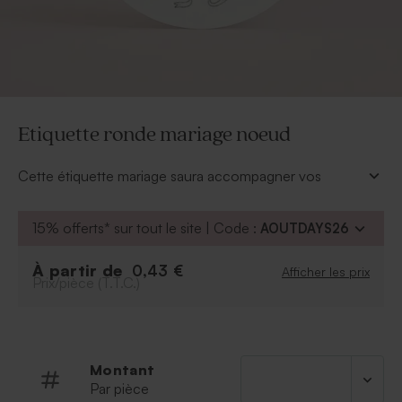
Etiquette ronde mariage noeud
Cette étiquette mariage saura accompagner vos
cadeaux invités avec élégance. Il ne manque que vos
prénoms, et la voilà prête à être nouée grâce à sa
15% offerts* sur tout le site | Code :
AOUTDAYS26
cordelette livrée.
* Cordelette nature d'environ 50 cm livrée
À partir de
0,43 €
Afficher les prix
* Cadeau invités à commander séparément
Prix/pièce (T.T.C.)
Montant
Par pièce