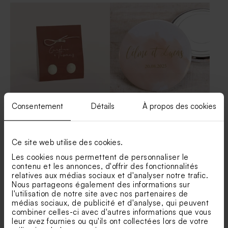
Faire part mariage vague
Faire-part mariage pochette
romantique
en imitation kraft
Consentement
Détails
À propos des cookies
Bombes à graines mariage et
Magnet mariage aquarelle
son étui terracotta
rose poudré
Faire part mariage pochette
Faire-part mariage douce
terracotta
annonce avec dorure
Ce site web utilise des cookies.
Les cookies nous permettent de personnaliser le
contenu et les annonces, d'offrir des fonctionnalités
relatives aux médias sociaux et d'analyser notre trafic.
Nous partageons également des informations sur
l'utilisation de notre site avec nos partenaires de
médias sociaux, de publicité et d'analyse, qui peuvent
combiner celles-ci avec d'autres informations que vous
leur avez fournies ou qu'ils ont collectées lors de votre