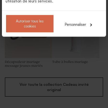
utilisation de leurs services.
Jeu de dominos en bois
Miroir de poche mariage
mariage texte et coeurs
photo et texte
Faire part mariage pochette
Faire part mariage
Amour pour toujours (et
terracotta double portrait
fleurs séchées*)
Autoriser tous les
Personnaliser
cookies
Décapsuleur mariage
Tube à bulles mariage
message jeunes mariés
Voir toute la collection Cadeau invité
original