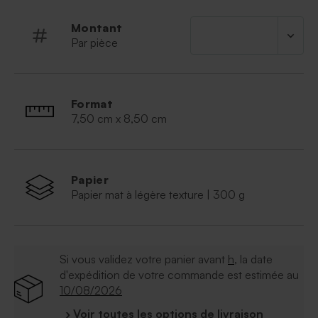
fois écologique, poétique et authentique, parfait pour
prolonger la magie de votre mariage.
Montant
25 bombes de graines livrées dans un sachet pouvant
Par pièce
faire 12 coffrets cadeaux personnalisés de vos
prénoms de jeunes mariés.
* Mélange de fleurs : Trêfles incarnat, grande mauve,
Format
grand coquelicot petite pimprenelle, bleuet, coriande,
7,50 cm x 8,50 cm
trêfles de Perse, phacélie, trêfle blanc, nigelle, mélilot
jaune citron, chrysanthème des moissons, carvi,
roquette sauvage, chicoré sauvage, marguerite
commune, achillée millefeuille, trêfle rouge camomille
Papier
vraie plantain lancéolé et moutarde de Sarepta.
Papier mat à légère texture | 300 g
* Cordelette de 50 cm livrée pour faciliter le montage
Si vous validez votre panier avant
h
, la date
d'expédition de votre commande est estimée au
10/08/2026
› Voir toutes les options de livraison