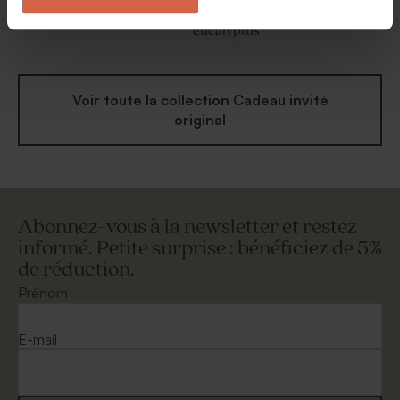
Tube à bulles mariage
Tube à bulles mariage vert
eucalyptus
Voir toute la collection Cadeau invité
original
Abonnez-vous à la newsletter et restez
informé. Petite surprise : bénéficiez de 5%
de réduction.
Prénom
E-mail