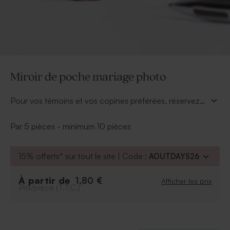
Miroir de poche mariage photo
Pour vos témoins et vos copines préférées, réservez
leur une petite attention supplémentaire avec un miroir
de poche mariage photo. Le miroir de poche
Par 5 pièces - minimum 10 pièces
personnalisé mariage fera effet auprès d'elles ! Afin de
rendre ce souvenir mariage mémorable, vous aurez
15% offerts* sur tout le site | Code :
AOUTDAYS26
personnalisé le miroir avec une jolie photo de votre
couple, directement dans notre outil en ligne.
À partir de
1,80 €
Afficher les prix
Prix/pièce (T.T.C.)