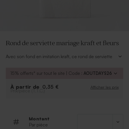
Rond de serviette mariage kraft et fleurs
Avec son fond en imitation kraft, ce rond de serviette
mariage viendra compléter avec élégance votre
décoration de table mariage champêtre.
15% offerts* sur tout le site | Code :
AOUTDAYS26
A personnaliser
:
Prénoms des mariés
À partir de
0,35 €
Afficher les prix
Prix/pièce (T.T.C.)
Police
Couleur de la police
Possibilité d'ajouter le symbole de votre choix
grâce à notre outil de personnalisation.
Montant
A retenir
:
Par pièce