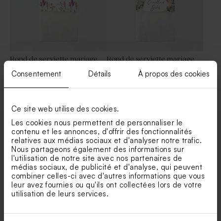
Rond de serviette mariage
Rond de serviette mariage
jardin provençal
couronne bohème
Consentement
Détails
À propos des cookies
Ce site web utilise des cookies.
Les cookies nous permettent de personnaliser le
contenu et les annonces, d'offrir des fonctionnalités
relatives aux médias sociaux et d'analyser notre trafic.
Nous partageons également des informations sur
l'utilisation de notre site avec nos partenaires de
médias sociaux, de publicité et d'analyse, qui peuvent
combiner celles-ci avec d'autres informations que vous
Rond de serviette mariage
Rond de serviette mariage
leur avez fournies ou qu'ils ont collectées lors de votre
décor automnal et initiales
vintage symphonie florale
utilisation de leurs services.