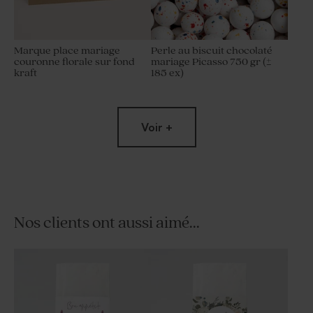
Marque place mariage
Perle au biscuit chocolaté
couronne florale sur fond
mariage Picasso 750 gr (±
kraft
185 ex)
Voir +
Nos clients ont aussi aimé...
Bonbon soucoupe acidulé
Dragées mariage lentilles
mariage 125 gr (± 96 ex)
mélange de couleurs pastel 1
kg (± 1120 ex)