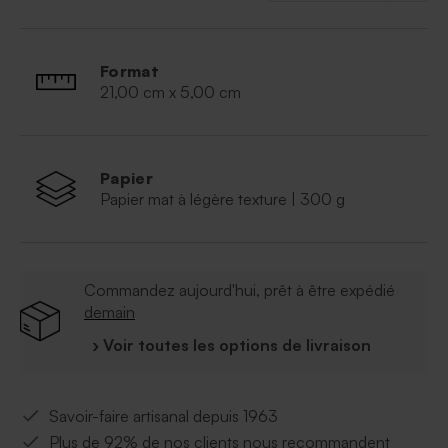
Qualité du papier : papier cartonné épais. Finition
naturel
Format : 21 x 5 cm
Format
Quantité minimum : 10 ex
21,00 cm x 5,00 cm
Une pastille autocollante est fournie pour sceller
le rond de serviette
Papier
Papier mat à légère texture | 300 g
Commandez aujourd'hui, prêt à être expédié
demain
› Voir toutes les options de livraison
Savoir-faire artisanal depuis 1963
Plus de 92% de nos clients nous recommandent