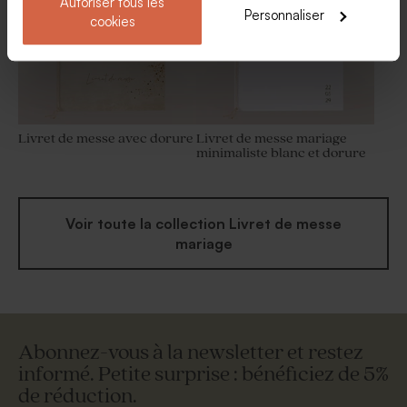
Autoriser tous les
Personnaliser
cookies
Livret de messe avec dorure
Livret de messe mariage
minimaliste blanc et dorure
Voir toute la collection Livret de messe
mariage
Abonnez-vous à la newsletter et restez
informé. Petite surprise : bénéficiez de 5%
de réduction.