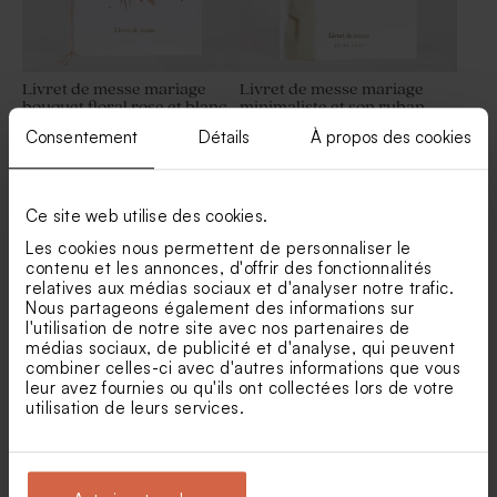
Livret de messe mariage
Livret de messe mariage
bouquet floral rose et blanc
minimaliste et son ruban
beige
Carton réponse mariage
Carton réponse mariage
Consentement
Détails
À propos des cookies
aquarelle verte et dorure
aquarelle verte et dorure
Nouveautés
Ce site web utilise des cookies.
Les cookies nous permettent de personnaliser le
contenu et les annonces, d'offrir des fonctionnalités
relatives aux médias sociaux et d'analyser notre trafic.
Nous partageons également des informations sur
l'utilisation de notre site avec nos partenaires de
médias sociaux, de publicité et d'analyse, qui peuvent
combiner celles-ci avec d'autres informations que vous
Livret de messe mariage
Livret de messe mariage
leur avez fournies ou qu'ils ont collectées lors de votre
initiales en lumière et dorure
minimaliste et son ruban
Stickers rond mariage
Save the date mariage
utilisation de leurs services.
vert
aquarelle verte
aquarelle verte