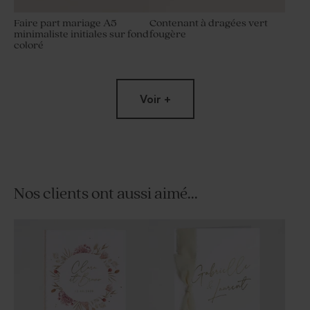
Faire part mariage A5
Contenant à dragées vert
minimaliste initiales sur fond
fougère
coloré
Voir +
Nos clients ont aussi aimé...
Carte menu aquarelle vert
Carte remerciement
fougère
mariage vert fougère