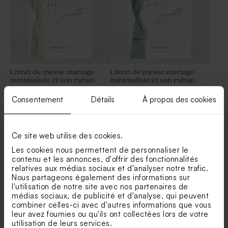
Livret de messe mariage
Livret de messe mariage
minimaliste et son ruban
minimaliste et son ruban
beige
vert
Contenant à dragées
Menu mariage couleur
mariage Oui pour la Vie
douce
Consentement
Détails
À propos des cookies
Ce site web utilise des cookies.
Les cookies nous permettent de personnaliser le
contenu et les annonces, d'offrir des fonctionnalités
relatives aux médias sociaux et d'analyser notre trafic.
Nous partageons également des informations sur
l'utilisation de notre site avec nos partenaires de
médias sociaux, de publicité et d'analyse, qui peuvent
combiner celles-ci avec d'autres informations que vous
Livret de messe mariage
Livret de messe mariage
minimaliste blanc et dorure
minimaliste et son ruban
Menu mariage Oui pour la
Carte remerciement couleur
leur avez fournies ou qu'ils ont collectées lors de votre
rose
vie
douce
utilisation de leurs services.