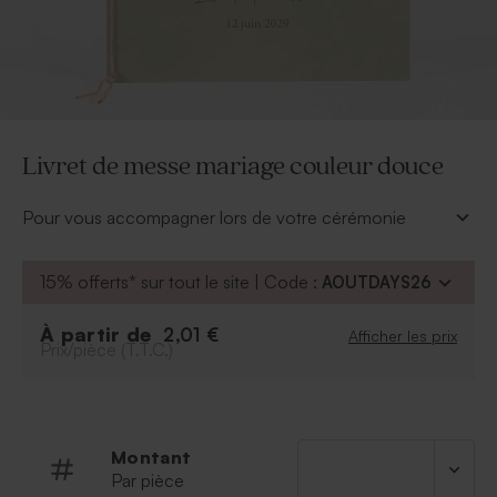
Livret de messe mariage couleur douce
Pour vous accompagner lors de votre cérémonie
religieuse et permettre à vos proches de suivre toutes
les étapes, ce livret de messe mariage sera parfait.
15% offerts* sur tout le site | Code :
AOUTDAYS26
En quelques clics, vous ajouterez vos prénoms et date
de mariage. Il vous suffira ensuite d'insérer les feuilles
À partir de
2,01 €
Afficher les prix
du déroulé de votre messe et de maintenir le tout avec
Prix/pièce (T.T.C.)
la cordelette nature livrée d'office.
Montant
Par pièce