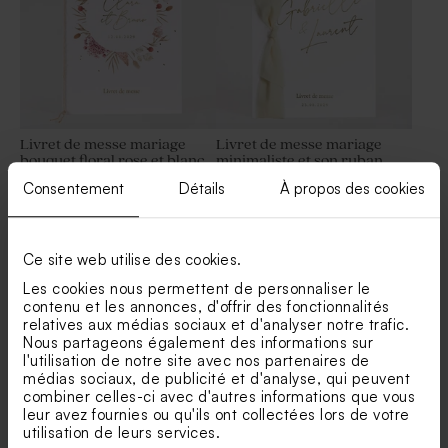
Livret de messe mariage
Livret de messe mariage
bouquet floral rose et blanc
minimaliste et son ruban
beige
Etiquette mariage florale
Save the date mariage floral
Consentement
Détails
À propos des cookies
charme d'antan
charme d'antan
Nouveautés
Ce site web utilise des cookies.
Les cookies nous permettent de personnaliser le
contenu et les annonces, d'offrir des fonctionnalités
relatives aux médias sociaux et d'analyser notre trafic.
Nous partageons également des informations sur
l'utilisation de notre site avec nos partenaires de
médias sociaux, de publicité et d'analyse, qui peuvent
combiner celles-ci avec d'autres informations que vous
Livret de messe mariage
Livret de messe mariage
leur avez fournies ou qu'ils ont collectées lors de votre
initiales en lumière et dorure
minimaliste et son ruban
Marque place mariage floral
Rond de serviette mariage
utilisation de leurs services.
vert
charme d'antan
floral charme d'antan