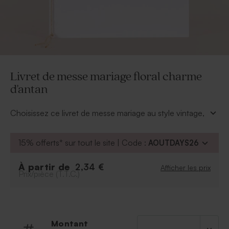
Livret de messe mariage floral charme
d'antan
Choisissez ce livret de messe mariage au style vintage,
décoré d’une couronne de fleurs et permettez à vos
proches de suivre le déroulé de votre cérémonie
15% offerts* sur tout le site | Code :
AOUTDAYS26
religieuse. Le devant présente vos itiniales en dorure,
les prénoms des mariés et la date de votre union. À
À partir de
2,34 €
Afficher les prix
l’intérieur ajoutez vos propres pages où figurent les
Prix/pièce (T.T.C.)
chants, les lectures, les consentements et la
bénédiction.
* Une cordelette nature d'environ 60 cm est livrée
pour maintenir le feuillet.
Montant