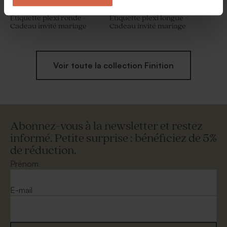
Etiquette plexi ronde -
Etiquette plexi longue -
Cadeau invité mariage
Cadeau invité mariage
Voir toute la collection Finition
Abonnez-vous à la newsletter et restez
informé. Petite surprise : bénéficiez de 5%
de réduction.
Prénom
E-mail