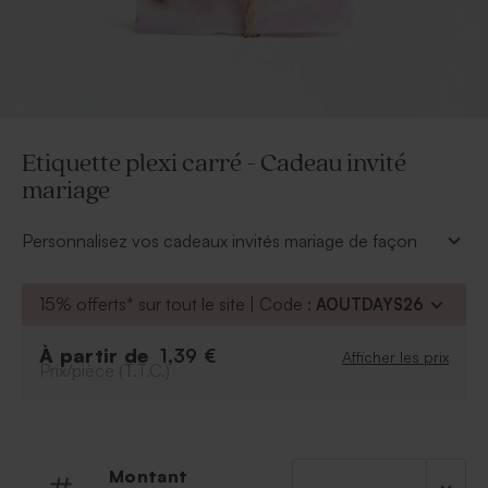
Etiquette plexi carré - Cadeau invité
mariage
Personnalisez vos cadeaux invités mariage de façon
originale avec cette étiquette en plexiglas au format
carré.
15% offerts* sur tout le site | Code :
AOUTDAYS26
* À personnaliser avec notre outil de personnalisation
en ligne.
À partir de
1,39 €
Afficher les prix
* Etiquette fournie avec un lien en lin.
Prix/pièce (T.T.C.)
* Savon vendu séparemment.
Montant