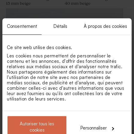
15 mm beige
40 mm beige
Dragées mariage amande –
Nougat mariage goût vanille 1
blanches brillantes - 1kg
kg (± 70 ex)
Consentement
Détails
À propos des cookies
Ce site web utilise des cookies.
Les cookies nous permettent de personnaliser le
contenu et les annonces, d'offrir des fonctionnalités
relatives aux médias sociaux et d'analyser notre trafic.
Nous partageons également des informations sur
Elastique beige mariage 10m
Pompon beige pour
contenant à dragées
l'utilisation de notre site avec nos partenaires de
Diffuseur de parfum
médias sociaux, de publicité et d'analyse, qui peuvent
mariage en verre
combiner celles-ci avec d'autres informations que vous
leur avez fournies ou qu'ils ont collectées lors de votre
utilisation de leurs services.
Autoriser tous les
Personnaliser
cookies