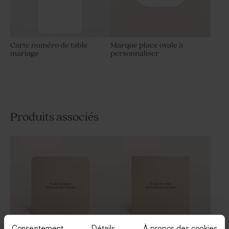
Carte numéro de table
Marque place ovale à
mariage
personnaliser
Produits associés
Consentement
Détails
À propos des cookies