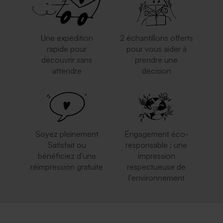
Une expédition
2 échantillons offerts
rapide pour
pour vous aider à
découvrir sans
prendre une
attendre
décision
Carte kraft 100%
Carte kraft 100%
personnalisable 15 x 10 cm
personnalisable 10 x 15 cm
Soyez pleinement
Engagement éco-
Satisfait ou
responsable : une
bénéficiez d'une
impression
réimpression gratuite
respectueuse de
l'environnement
Carte kraft 100%
Carte kraft 5 volets 100%