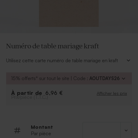
Numéro de table mariage kraft
Utilisez cette carte numéro de table mariage en kraft
pour indiquer la table où sont attendus vos invités.
À retenir :
15% offerts* sur tout le site | Code :
AOUTDAYS26
Quantité :
vendues par lot de 4 cartes.
À partir de
6,96 €
Afficher les prix
Prix/pièce (T.T.C.)
Montant
Par pièce