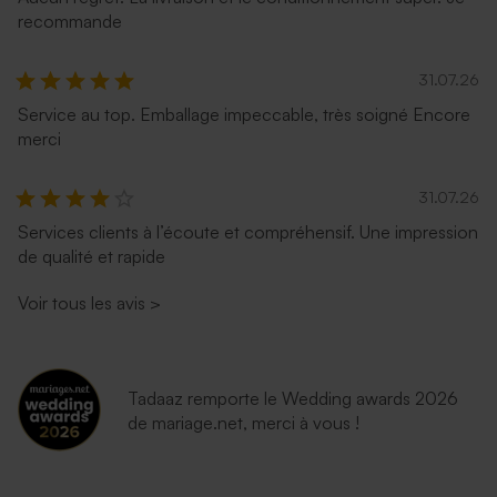
recommande
Carte kraft carrée triptyque
Carte double kraft 100%
31.07.26
100% personnalisable 12 x 12
personnalisable 21 x 10 cm
cm
Service au top. Emballage impeccable, très soigné Encore
merci
31.07.26
Services clients à l’écoute et compréhensif. Une impression
de qualité et rapide
Voir tous les avis
>
Tadaaz remporte le Wedding awards 2026
de mariage.net, merci à vous !