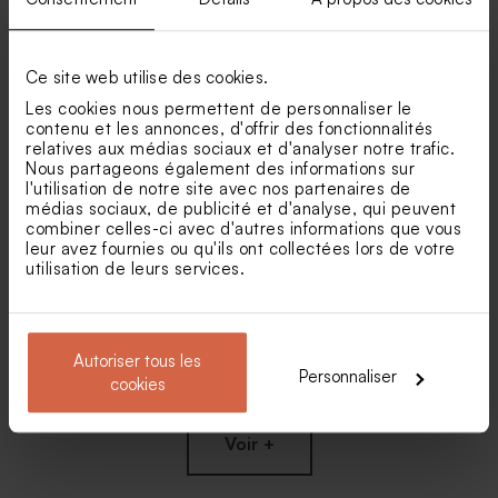
Carte kraft 100%
Carte kraft 100%
personnalisable 12 x 12 cm
personnalisable 12 x 12 cm
avec coins arrondis
Ce site web utilise des cookies.
Les cookies nous permettent de personnaliser le
contenu et les annonces, d'offrir des fonctionnalités
relatives aux médias sociaux et d'analyser notre trafic.
Nous partageons également des informations sur
l'utilisation de notre site avec nos partenaires de
médias sociaux, de publicité et d'analyse, qui peuvent
combiner celles-ci avec d'autres informations que vous
leur avez fournies ou qu'ils ont collectées lors de votre
utilisation de leurs services.
Carte double kraft 100%
Carte double kraft 100%
personnalisable 12 x 12 cm
personnalisable 12 x 12 cm
avec coins arrondis
Autoriser tous les
Personnaliser
cookies
Voir +