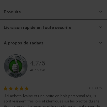
personnalisable 14.6 x 10 cm
personnalisable 8,5 x 12 cm
avec coins arrondis
Produits
Grand
format
Livraison rapide en toute securite
A propos de tadaaz
Carte kraft carrée triptyque
Carte kraft 100%
4.7
/
5
100% personnalisable 12 x 12
personnalisable 15 x 21 cm
cm avec coins arrondis
4863 avis
01.08.26
J'ai acheté 1valise et une boîte en bois personnalisés, ils
sont vraiment très jolis et identiques sur les photos du site.
Aucun regret. La livraison et le conditionnement super. Je