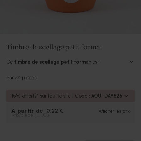
Timbre de scellage petit format
Ce
timbre de scellage petit format
est
personnalisable d'une image ou d'un texte. À coller sur
vos enveloppes ou sur vos boîtes à dragées, pour un
Par 24 pièces
effet sublime.
Diamètre : 3 cm
15% offerts* sur tout le site | Code :
AOUTDAYS26
À partir de
0,22 €
Afficher les prix
Prix/pièce (T.T.C.)