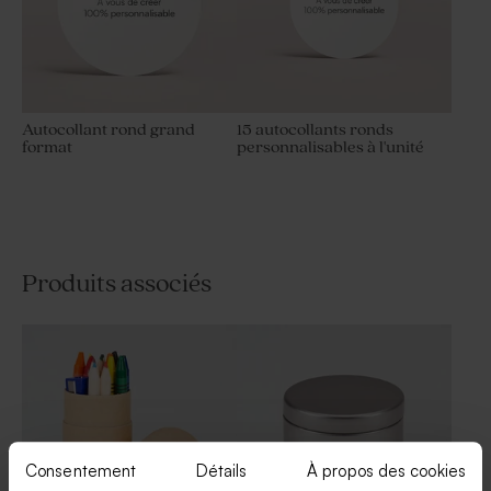
Autocollant rond grand
15 autocollants ronds
format
personnalisables à l'unité
Produits associés
Consentement
Détails
À propos des cookies