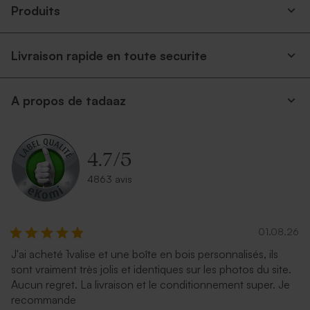
Produits
Livraison rapide en toute securite
A propos de tadaaz
Bougie en verre et liège
Valisette personnalisable
4.7
/
5
4863 avis
01.08.26
J'ai acheté 1valise et une boîte en bois personnalisés, ils
sont vraiment très jolis et identiques sur les photos du site.
Vase fleurs séchées
Cloche fleurs séchées et son
Aucun regret. La livraison et le conditionnement super. Je
transparent à personnaliser
message personnalisé
recommande