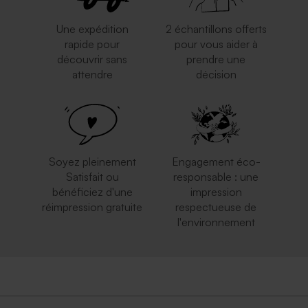
Une expédition
2 échantillons offerts
rapide pour
pour vous aider à
découvrir sans
prendre une
attendre
décision
Porte clé en macramé -
Crayon à papier à
Cadeau invité personnalisé
personnaliser
Soyez pleinement
Engagement éco-
Satisfait ou
responsable : une
bénéficiez d'une
impression
réimpression gratuite
respectueuse de
l'environnement
Etiquette plexi ronde -
Diffuseur de parfum en
Cadeau invité
verre