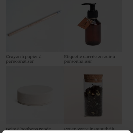
Crayon à papier à
Etiquette carrée en cuir à
personnaliser
personnaliser
Boîte à bonbons ronde
Pot en verre instant thé à