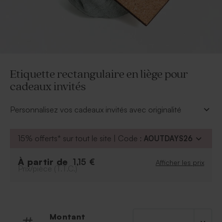
Etiquette rectangulaire en liège pour
cadeaux invités
Personnalisez vos cadeaux invités avec originalité
grâce à cette étiquette rectangulaire en liège !
À personnaliser :
15% offerts* sur tout le site | Code :
AOUTDAYS26
Prénom(s)
Police
À partir de
1,15 €
Afficher les prix
Prix/pièce (T.T.C.)
Texte gravé dans l’étiquette en liège
.
Aucune encre n’est utilisée, la couleur du texte
ne peut donc pas être personnalisée.
À retenir :
Montant