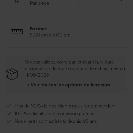
Par pièce
Matière :
liège
Format :
5 x 3 cm
Cadeau invité vendu séparément
Vendue avec cordelette de 50 cm
Format
5,00 cm x 3,00 cm
Si vous validez votre panier avant
h
, la date
d'expédition de votre commande est estimée au
11/08/2026
› Voir toutes les options de livraison
Plus de 92% de nos clients nous recommandent
100% satisfait ou réimpression gratuite
Nos clients sont satisfaits depuis 60 ans