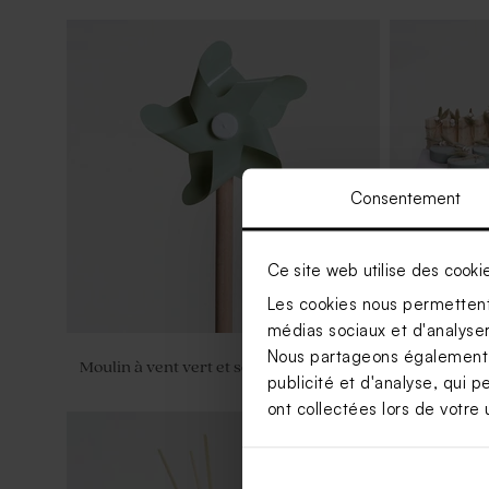
Contenant dragées original blanc
brillant
Consentement
Ce site web utilise des cooki
Les cookies nous permettent 
médias sociaux et d'analyser 
Nous partageons également de
Moulin à vent vert et son crayon gris
Boîte DIY c
publicité et d'analyse, qui p
ont collectées lors de votre u