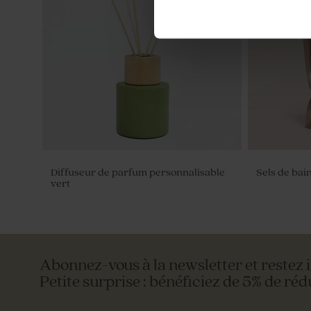
Diffuseur de parfum personnalisable
Sels de bai
vert
Abonnez-vous à la newsletter et restez 
Petite surprise : bénéficiez de 5% de réd