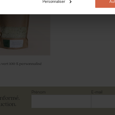
Personnaliser
Aut
n vert 100 % personnalisé
Prénom
E-mail
informé.
uction.