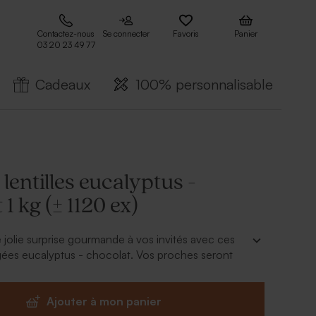
Contactez-nous
Se connecter
Favoris
Panier
03 20 23 49 77
Cadeaux
100% personnalisable
lentilles eucalyptus -
 1 kg (± 1120 ex)
olie surprise gourmande à vos invités avec ces
gées eucalyptus - chocolat. Vos proches seront
ner un souvenir ! La tradition des dragées
les années, et reste chère dans le coeur de
Ajouter à mon panier