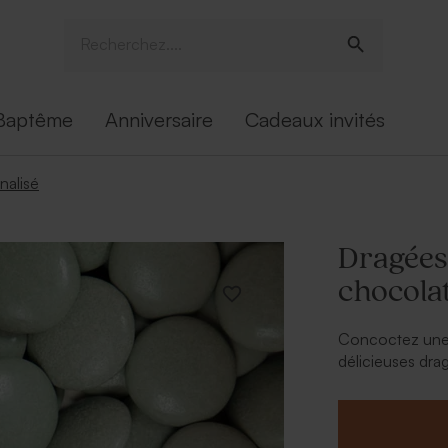
Baptême
Anniversaire
Cadeaux invités
nalisé
Dragées 
chocolat
Concoctez une j
délicieuses dra
heureux de rame
perdurent avec 
chacun.