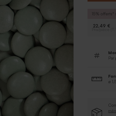
* Commercialisé 
* Format : 1.5 x
* Composition 
15% offerts* s
naturel de vanil
E414 E415, bril
22,49 €
contenir des tra
Prix/pièce (T.
* À conserver à 
* Pas de gélati
Mo
Par 
For
ø 1
Com
mê