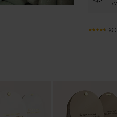
› 
92 %