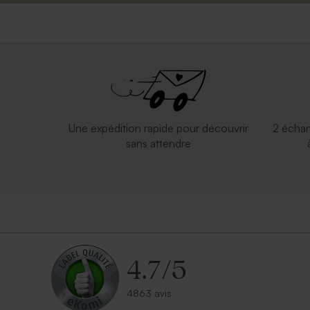
Une expédition rapide pour découvrir
2 échan
sans attendre
4.7
/
5
4863 avis