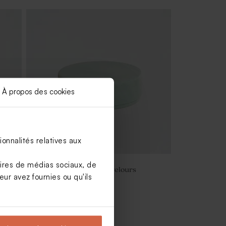
À propos des cookies
onnalités relatives aux
aires de médias sociaux, de
Boîte à bonbons ronde velours
ur avez fournies ou qu'ils
eucalyptus