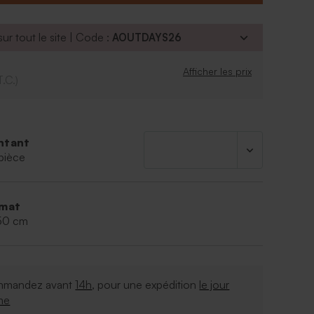
par boite de 1kg soit environ 1120 lentilles.
 1.5 x 0.6 cm
: Sucre, masse de cacao, beurre de cacao, arôme
ur tout le site | Code :
AOUTDAYS26
le, amidon de riz, emulsifiant E322 (tournesol) E412
lants E901 E903 E904, colorants E141 E172. Peut
Afficher les prix
ces de soja, de lait, et de noix (amandes)
T.C.)
l'abri de l'humidité, entre 12 et 20°C
ne de porc
ntant
pièce
mat
,50 cm
mandez avant
14h
, pour une expédition
le jour
me